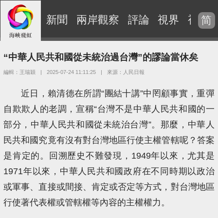
新聞
兩岸觀察
評論
視界
視頻
简
“中華人民共和國從未統治過台灣”的謬論當休矣
編輯：王瑞穎
|
2025-07-24 11:11:25
|
來源：人民日報
近日，賴清德在所謂“團結十講”中罔顧事實，重彈
自欺欺人的老調，宣稱“台灣不是中華人民共和國的一
部分，中華人民共和國從未統治台灣”。那麼，中華人
民共和國究竟有沒有對台灣地區行使主權管轄呢？答案
是肯定的。回溯歷史不難發現，1949年以來，尤其是
1971年以來，中華人民共和國政府在不同時期以政治
或軍事、直接或間接、肯定或否定等方式，對台灣地區
行使著代表權或管轄權等內容的主權權力。