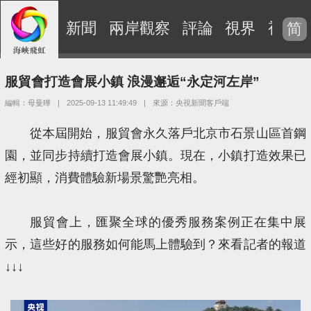
新聞
兩岸觀察
評論
視界
視頻
简
服貿會打造會展小鎮 浪漫邂逅“永定河左岸”
編輯：母曼曄
|
2025-09-13 11:49:49
|
來源：央視新聞客戶端
從本屆開始，服貿會永久落戶北京市石景山區首鋼
園，並同步持續打造會展小鎮。現在，小鎮打造效果已
經初顯，消費體驗新場景驚艷亮相。
服貿會上，匯聚全球的優秀服務案例正在集中展
示，這些好的服務如何能馬上體驗到？來看記者的報道
↓↓↓