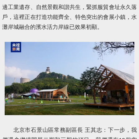
邊工業遺存、自然景觀和諧共生，緊抓服貿會址永久落
戶，這裡正在打造功能齊全、特色突出的會展小鎮，水
灘岸城融合的濱水活力岸線已效果初顯。
北京市石景山區常務副區長 王其志：下一步，我