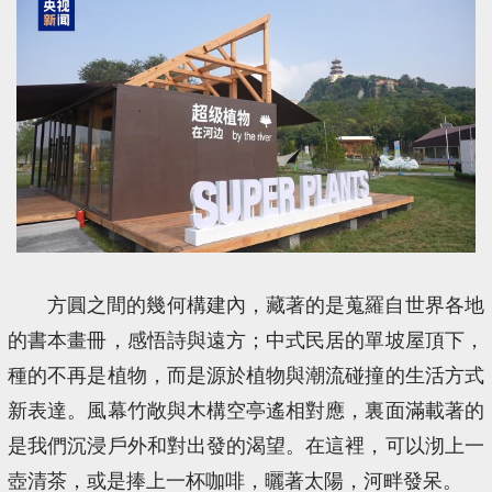
方圓之間的幾何構建內，藏著的是蒐羅自世界各地
的書本畫冊，感悟詩與遠方；中式民居的單坡屋頂下，
種的不再是植物，而是源於植物與潮流碰撞的生活方式
新表達。風幕竹敞與木構空亭遙相對應，裏面滿載著的
是我們沉浸戶外和對出發的渴望。在這裡，可以沏上一
壺清茶，或是捧上一杯咖啡，曬著太陽，河畔發呆。