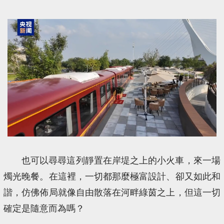
也可以尋尋這列靜置在岸堤之上的小火車，來一場
燭光晚餐。在這裡，一切都那麼極富設計、卻又如此和
諧，仿佛佈局就像自由散落在河畔綠茵之上，但這一切
確定是隨意而為嗎？