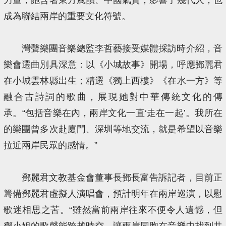
成為聯結兩岸的重要文化符號。
灣聲樂團音樂總監李哲藝接受媒體採訪時介紹，音
樂會選曲別具深意：以《小城故事》開場，呼應鄧麗君
在小城雲林縣出生；精選《獨上西樓》《在水一方》等
融合古詩詞的歌曲，展現她對中華傳統文化的傳
承。“包括音樂在內，兩岸文化一直‘走在一起’。我所在
的樂團曾多次赴廈門、深圳等地交流，就是希望以音樂
拉近兩岸民眾的感情。”
鄧麗君文教基金會董事長鄧長富告訴記者，目前正
籌備鄧麗君虛擬人演唱會，預計明年在兩岸巡演，以慰
歌迷相思之苦。“雖然當前兩岸往來不便令人遺憾，但
鄧小姐的歌聲能跨越時空，讓兩岸同胞在音樂中找到共