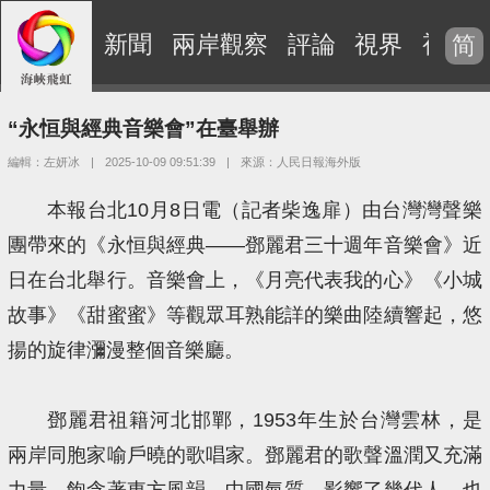
新聞
兩岸觀察
評論
視界
視頻
简
“永恒與經典音樂會”在臺舉辦
編輯：左妍冰
|
2025-10-09 09:51:39
|
來源：人民日報海外版
本報台北10月8日電（記者柴逸扉）由台灣灣聲樂
團帶來的《永恒與經典——鄧麗君三十週年音樂會》近
日在台北舉行。音樂會上，《月亮代表我的心》《小城
故事》《甜蜜蜜》等觀眾耳熟能詳的樂曲陸續響起，悠
揚的旋律瀰漫整個音樂廳。
鄧麗君祖籍河北邯鄲，1953年生於台灣雲林，是
兩岸同胞家喻戶曉的歌唱家。鄧麗君的歌聲溫潤又充滿
力量，飽含著東方風韻、中國氣質，影響了幾代人，也