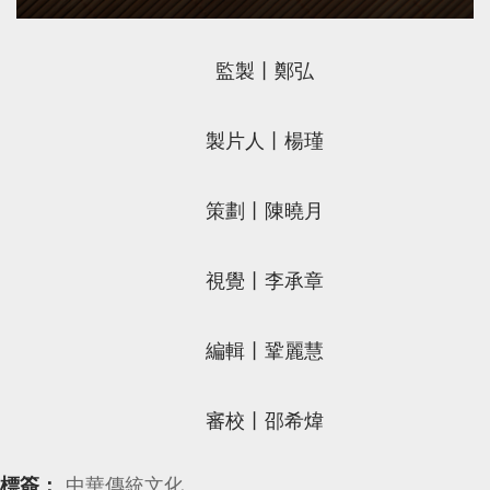
監製丨鄭弘
製片人丨楊瑾
策劃丨陳曉月
視覺丨李承章
編輯丨鞏麗慧
審校丨邵希煒
標簽：
中華傳統文化