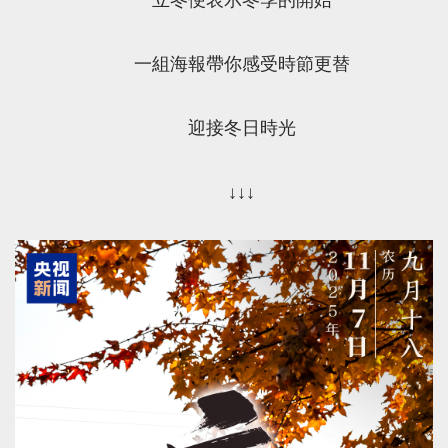
一組海報帶你感受時節更替
迎接冬日時光
↓↓↓