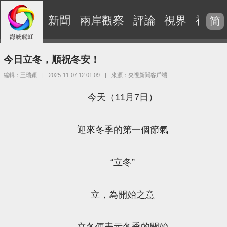
新聞
兩岸觀察
評論
視界
視頻
简
今日立冬，順祝冬安！
編輯：王瑞穎
|
2025-11-07 12:01:09
|
來源：央視新聞客戶端
今天（11月7日）
迎來冬季的第一個節氣
“立冬”
立，為開始之意
立冬便表示冬季的開始