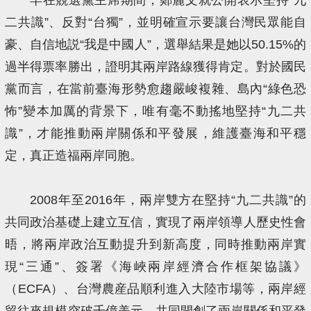
二共識”、反對“台獨”，並明確宣示要讓台灣民眾能自
豪、自信地説“我是中國人”，選舉結果是她以50.15%的
過半得票率勝出，證明其兩岸路線獲得肯定。對於國民
黨而言，在當前臺海形勢愈趨嚴峻複雜、島內“綠色恐
怖”變本加厲的背景下，唯有毫不動搖地堅持“九二共
識”，才能推動兩岸關係和平發展，維護臺海和平穩
定，真正造福兩岸同胞。
2008年至2016年，兩岸雙方在堅持“九二共識”的
共同政治基礎上建立互信，實現了兩岸領導人歷史性會
晤，將兩岸政治互動提升到新高度，同時推動兩岸實
現“三通”、簽署《海峽兩岸經濟合作框架協議》
（ECFA）、台灣農産品順利進入大陸市場等，兩岸經
貿往來規模突破千億美元，共同開創了兩岸關係和平發