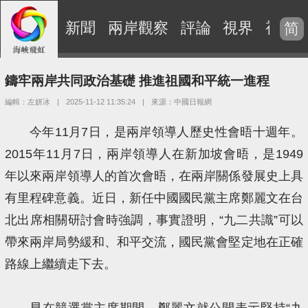
新聞
兩岸觀察
評論
視界
視頻
简
鑄牢兩岸共同政治基礎 推進祖國和平統一進程
編輯：左妍冰
|
2025-11-12 11:35:24
|
來源：中國日報網
今年11月7日，是兩岸領導人歷史性會晤十週年。
2015年11月7日，兩岸領導人在新加坡會晤，是1949
年以來兩岸領導人的首次會晤，在兩岸關係發展史上具
有里程碑意義。近日，新任中國國民黨主席鄭麗文在台
北出席相關研討會時強調，事實證明，“九二共識”可以
帶來兩岸局勢緩和、和平交流，國民黨會堅定地在正確
路線上繼續走下去。
早在競選黨主席期間，鄭麗文就公開表示堅持“九