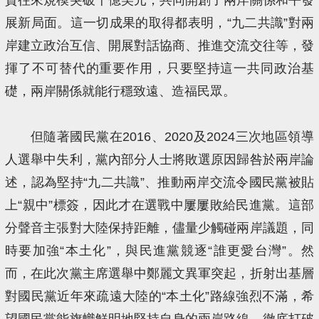
展新局面。這一切成果的取得都表明，“九二共識”對兩
岸建立政治互信、開展對話協商、推進交流交往等，發
揮了不可替代的重要作用，只要堅持這一共同政治基
礎，兩岸關係就能行穩致遠、造福民眾。
但隨著國民黨在2016、2020及2024三次地區領導
人選舉中失利，黨內部分人士將敗選原因歸咎於兩岸論
述，認為堅持“九二共識”、推動兩岸交流令國民黨被貼
上“親中”標簽，因此才在選戰中屢屢敗給民進黨。這部
分聲音主張對大陸保持距離，儘量少觸碰兩岸議題，同
時要加強“本土化”，與民進黨競逐“誰更愛台灣”。然
而，在此次黨主席選舉中鄭麗文異軍突起，折射出基層
對國民黨近年來疏遠大陸的“本土化”路線強烈不滿，希
望國民黨能旗幟鮮明地堅持自身的兩岸路線，徹底打破