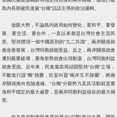
島內長期被民進黨“台獨”話語主導的政治邏輯。
放眼大勢，不論島內政局如何變化，要和平、要發
展、要交流、要合作，一直以來都是台灣社會主流民
意。堅持體現一個中國原則的“九二共識”，兩岸關係就
會改善發展，台灣同胞就能受益。反之，兩岸關係就會
遭到嚴重破壞，臺海形勢就會出現動蕩，台灣同胞利益
就會受損。近年來，民進黨當局頑固堅持“台獨”立場，
不斷進行謀“獨”挑釁，狂妄叫囂“兩岸互不隸屬”，將兩
岸關係推向危險邊緣。“台獨”分裂勢力及其活動就是臺
海和平穩定的最大威脅，是兩岸同胞利益福祉的最大禍
害。
作為島內制衡民進黨的最大“在野”政治力量，國民