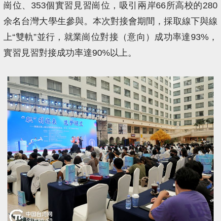
崗位、353個實習見習崗位，吸引兩岸66所高校的280
余名台灣大學生參與。本次對接會期間，採取線下與線
上“雙軌”並行，就業崗位對接（意向）成功率達93%，
實習見習對接成功率達90%以上。