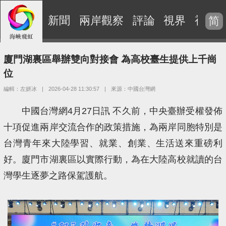
新聞
兩岸觀察
評論
視界
視頻
简
廈門湖裏區舉辦雙向對接會 為高校臺生提供上千崗
位
編輯：左妍冰
|
2026-04-28 11:30:57
|
來源：中國台灣網
中國台灣網4月27日訊 不久前，中央臺辦受權發佈
十項促進兩岸交流合作的政策措施，為兩岸同胞特別是
台灣青年來大陸學習、就業、創業、生活送來重磅利
好。廈門市湖裏區以實際行動，為在大陸高校就讀的台
灣學生逐夢之路保駕護航。