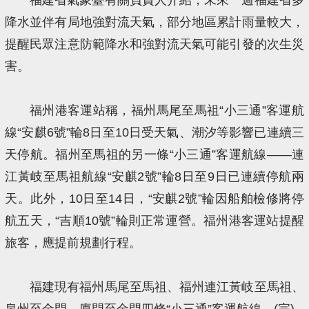
降水並伴有局地強對流天氣，部分地區累計雨量較大，
提醒民眾注意防範降水和強對流天氣可能引發的次生災
害。
福州港客運站稱，福州馬尾至馬祖“小三通”客運航
線“安麒6號”輪8日至10日受天氣、潮汐等影響已連續三
天停航。福州至馬祖的另一條“小三通”客運航線——連
江黃岐至馬祖航線“安麒2號”輪8日至9日已連續停航兩
天。此外，10日至14日，“安麒2號”輪因船舶檢修將停
航五天，“吉順10號”輪則正常運營。福州港客運站提醒
旅客，應提前規劃行程。
福建現有福州馬尾至馬祖、福州連江黃岐至馬祖、
泉州至金門、廈門至金門四條“小三通”客運航線。(完)