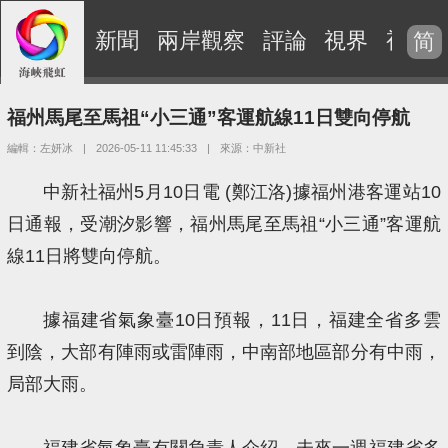
新聞
兩岸觀察
評論
視界
視頻
简
福州馬尾至馬祖“小三通”客運航線11日雙向停航
編輯：左妍冰
|
2026-05-11 11:45:33
|
來源：中新社
中新社福州5月10日電 (鄭江洛)據福州港客運站10
日通報，受潮汐影響，福州馬尾至馬祖“小三通”客運航
線11日將雙向停航。
據福建省氣象臺10日預報，11日，福建全省多雲
到陰，大部有陣雨或雷陣雨，中南部地區部分有中雨，
局部大雨。
福建省氣象臺有關負責人介紹，未來一週福建省多