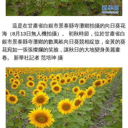
這是在甘肅省白銀市景泰縣寺灘鄉拍攝的向日葵花
海（8月13日無人機拍攝）。 初秋時節，位於甘肅省白
銀市景泰縣寺灘鄉的數萬畝向日葵競相綻放，金黃的葵
花宛如一張張燦爛的笑臉，讓秋日的大地變身美麗畫
卷。 新華社記者 范培珅 攝