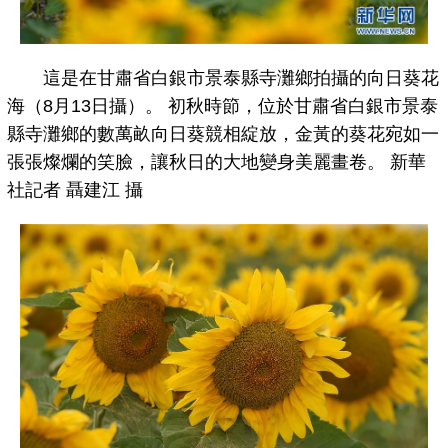
這是在甘肅省白銀市景泰縣寺灘鄉拍攝的向日葵花
海（8月13日攝）。 初秋時節，位於甘肅省白銀市景泰
縣寺灘鄉的數萬畝向日葵競相綻放，金黃的葵花宛如一
張張燦爛的笑臉，讓秋日的大地變身美麗畫卷。 新華
社記者 聶建江 攝