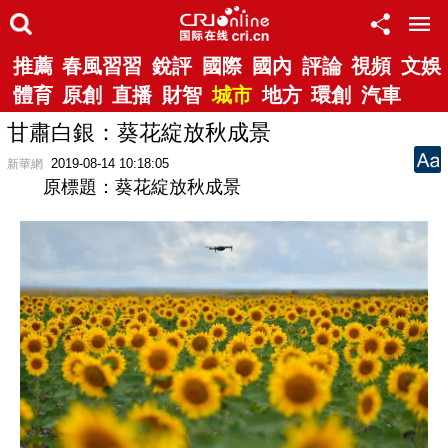
推薦
春風習習
銳評
國際
國內
評論
視頻
文娛
體育
原創
直播
財智
城市
地方
環創
汽車
甘肅白銀：葵花綻放秋成景
2019-08-14 10:18:05
新華網
原標題：
葵花綻放秋成景