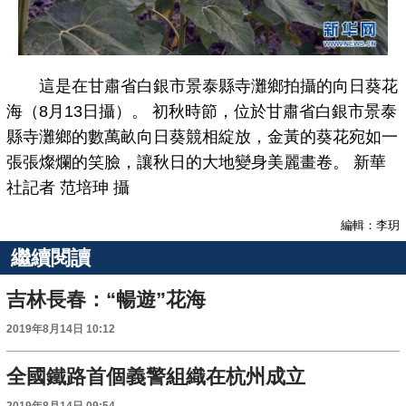
這是在甘肅省白銀市景泰縣寺灘鄉拍攝的向日葵花
海（8月13日攝）。 初秋時節，位於甘肅省白銀市景泰
縣寺灘鄉的數萬畝向日葵競相綻放，金黃的葵花宛如一
張張燦爛的笑臉，讓秋日的大地變身美麗畫卷。 新華
社記者 范培珅 攝
編輯：李玥
繼續閱讀
吉林長春：“暢遊”花海
2019年8月14日 10:12
全國鐵路首個義警組織在杭州成立