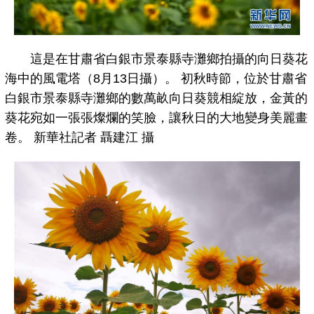
這是在甘肅省白銀市景泰縣寺灘鄉拍攝的向日葵花
海中的風電塔（8月13日攝）。 初秋時節，位於甘肅省
白銀市景泰縣寺灘鄉的數萬畝向日葵競相綻放，金黃的
葵花宛如一張張燦爛的笑臉，讓秋日的大地變身美麗畫
卷。 新華社記者 聶建江 攝