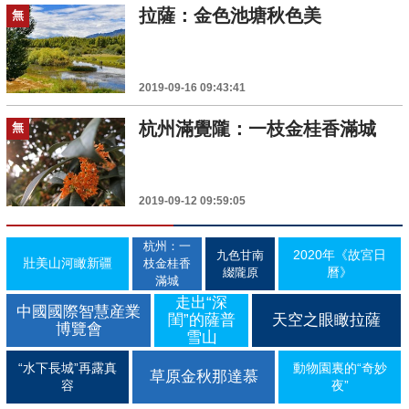
拉薩：金色池塘秋色美
無
2019-09-16 09:43:41
杭州滿覺隴：一枝金桂香滿城
無
2019-09-12 09:59:05
杭州：一
2020年《故宮日
九色甘南
壯美山河瞰新疆
枝金桂香
曆》
綴隴原
滿城
走出“深
中國國際智慧産業
閨”的薩普
天空之眼瞰拉薩
博覽會
雪山
“水下長城”再露真
動物園裏的“奇妙
草原金秋那達慕
容
夜”