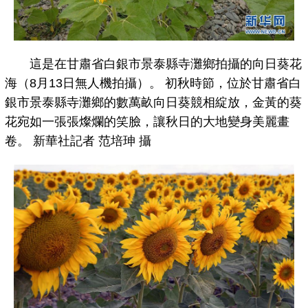
這是在甘肅省白銀市景泰縣寺灘鄉拍攝的向日葵花
海（8月13日無人機拍攝）。 初秋時節，位於甘肅省白
銀市景泰縣寺灘鄉的數萬畝向日葵競相綻放，金黃的葵
花宛如一張張燦爛的笑臉，讓秋日的大地變身美麗畫
卷。 新華社記者 范培珅 攝