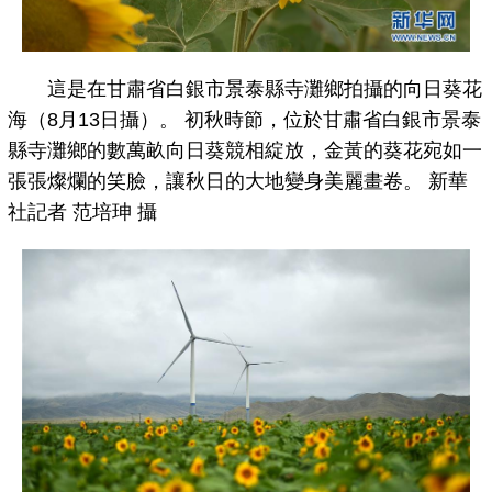
這是在甘肅省白銀市景泰縣寺灘鄉拍攝的向日葵花
海（8月13日攝）。 初秋時節，位於甘肅省白銀市景泰
縣寺灘鄉的數萬畝向日葵競相綻放，金黃的葵花宛如一
張張燦爛的笑臉，讓秋日的大地變身美麗畫卷。 新華
社記者 范培珅 攝