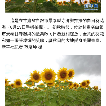
這是在甘肅省白銀市景泰縣寺灘鄉拍攝的向日葵花
海（8月13日手機拍攝）。 初秋時節，位於甘肅省白銀
市景泰縣寺灘鄉的數萬畝向日葵競相綻放，金黃的葵花
宛如一張張燦爛的笑臉，讓秋日的大地變身美麗畫卷。
新華社記者 范培珅 攝