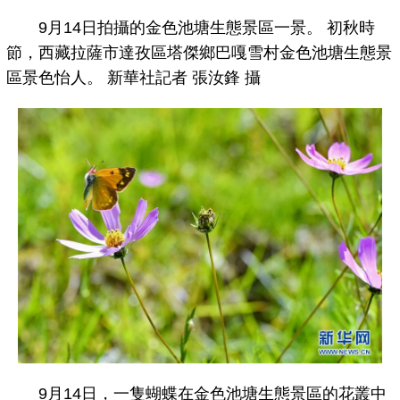
9月14日拍攝的金色池塘生態景區一景。 初秋時
節，西藏拉薩市達孜區塔傑鄉巴嘎雪村金色池塘生態景
區景色怡人。 新華社記者 張汝鋒 攝
9月14日，一隻蝴蝶在金色池塘生態景區的花叢中