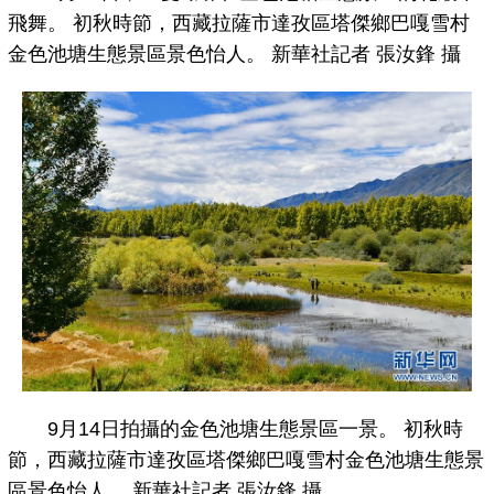
飛舞。 初秋時節，西藏拉薩市達孜區塔傑鄉巴嘎雪村
金色池塘生態景區景色怡人。 新華社記者 張汝鋒 攝
9月14日拍攝的金色池塘生態景區一景。 初秋時
節，西藏拉薩市達孜區塔傑鄉巴嘎雪村金色池塘生態景
區景色怡人。 新華社記者 張汝鋒 攝