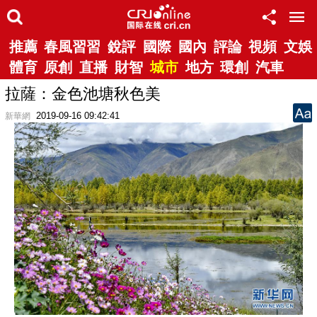
推薦
春風習習
銳評
國際
國內
評論
視頻
文娛
體育
原創
直播
財智
城市
地方
環創
汽車
拉薩：金色池塘秋色美
2019-09-16 09:42:41
新華網