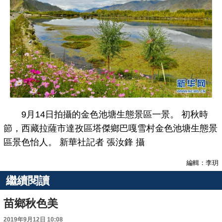
9月14日拍攝的金色池塘生態景區一景。 初秋時
節，西藏拉薩市達孜區塔傑鄉巴嘎雪村金色池塘生態景
區景色怡人。 新華社記者 張汝鋒 攝
編輯：李玥
繼續閱讀
苗鄉秋色美
2019年9月12日 10:08