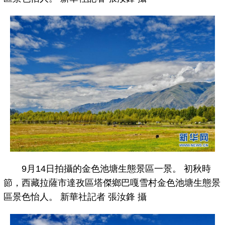
9月14日拍攝的金色池塘生態景區一景。 初秋時
節，西藏拉薩市達孜區塔傑鄉巴嘎雪村金色池塘生態景
區景色怡人。 新華社記者 張汝鋒 攝