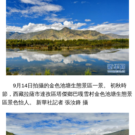
9月14日拍攝的金色池塘生態景區一景。 初秋時
節，西藏拉薩市達孜區塔傑鄉巴嘎雪村金色池塘生態景
區景色怡人。 新華社記者 張汝鋒 攝