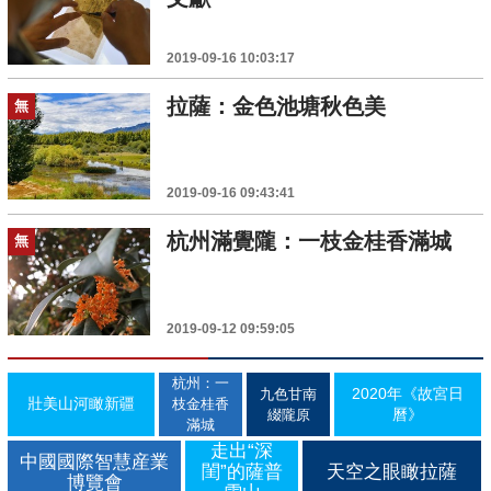
2019-09-16 10:03:17
拉薩：金色池塘秋色美
無
2019-09-16 09:43:41
杭州滿覺隴：一枝金桂香滿城
無
2019-09-12 09:59:05
杭州：一
2020年《故宮日
九色甘南
壯美山河瞰新疆
枝金桂香
曆》
綴隴原
滿城
走出“深
中國國際智慧産業
閨”的薩普
天空之眼瞰拉薩
博覽會