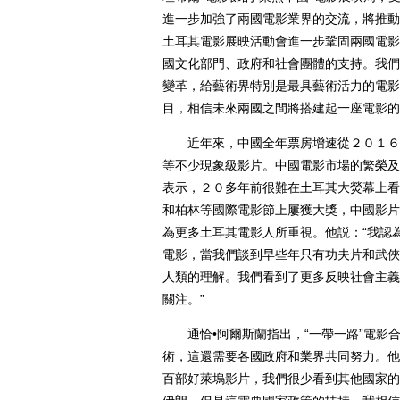
進一步加強了兩國電影業界的交流，將推動
土耳其電影展映活動會進一步鞏固兩國電影
國文化部門、政府和社會團體的支持。我們
變革，給藝術界特別是最具藝術活力的電影
目，相信未來兩國之間將搭建起一座電影的
近年來，中國全年票房增速從２０１６年
等不少現象級影片。中國電影市場的繁榮及
表示，２０多年前很難在土耳其大熒幕上看
和柏林等國際電影節上屢獲大獎，中國影片
為更多土耳其電影人所重視。他説：“我認
電影，當我們談到早些年只有功夫片和武俠
人類的理解。我們看到了更多反映社會主義
關注。”
通恰•阿爾斯蘭指出，“一帶一路”電影合
術，這還需要各國政府和業界共同努力。他
百部好萊塢影片，我們很少看到其他國家的