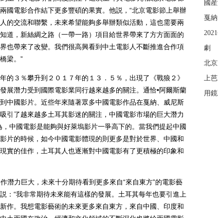
國産
兩國電影合作結下更多豐碩的果實。他説，“北京電影節上舉辦
戛納
人的交流和聯繫，未來希望能夠多舉辦類似活動，這也需要兩
20
知道，新絲綢之路（一帶一路）項目給世界帶來了方方面面的
界也帶來了改變。我們很高興看到中土電影人不斷推進合作項
劇
橋梁。”
北京
的３％攀升到２０１７年的１３．５％，出現了《戰狼２》
上芭
發展潛力受到國際電影業同行越來越多的關注。通恰•阿爾斯蘭
用鏡
到中國影片。近些年來隨著眾多中國電影作品在戛納、威尼斯
吸引了越來越多土耳其影迷的關注，中國電影市場的巨大潛力
為，中國電影是能夠與好萊塢影片一爭高下的。當我們提起中國
影片的時候，如今中國電影體現的則更多是對於世界、中國和
現實的佳作，土耳其人也逐漸對中國電影有了更積極的印象和
作潛力巨大，未來十分期待看到更多來自“來自東方”的電影藝
説：“我非常期待未來能有這樣的發展。土耳其每年也要引進上
新作。我想電影藝術的未來更多來自東方，來自中國、印度和