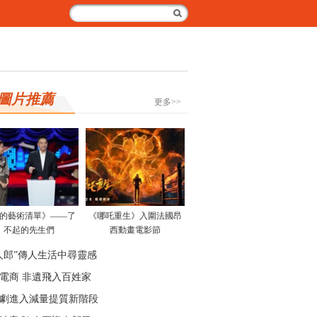
圖片推薦
更多>>
的藝術清單》——了
《哪吒重生》入圍法國昂
不起的先生們
西動畫電影節
人郎”傳人生活中尋靈感
電商 非遺飛入百姓家
劇進入減量提質新階段