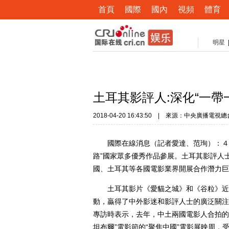
首頁
國際
國內
視頻
體育
明星
土耳其影評人:深化“一帶
2018-04-20 16:43:50
|
來源：中央廣播電視總
國際在線消息（記者愛達、范珣）：４
路”國家眾多優秀作品參展。土耳其影評人
國、土耳其等各國電影業界開展合作潛力巨
土耳其影片《愛貓之城》和《谷粒》近日
動，贏得了中外影迷和影評人士的廣泛關注
專訪時表示，去年，中土兩國電影人合拍的
坦布爾”電影節的“聚焦中國”電影展映周