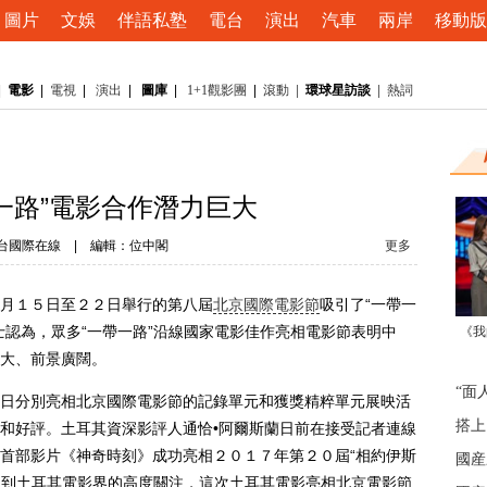
圖片
文娛
伴語私塾
電台
演出
汽車
兩岸
移動版
|
電影
|
電視
|
演出
|
圖庫
|
1+1觀影團
|
滾動
|
環球星訪談
|
熱詞
一路”電影合作潛力巨大
台國際在線
|
編輯：位中閣
更多
月１５日至２２日舉行的第八屆
吸引了“一帶一
北京國際電影節
士認為，眾多“一帶一路”沿線國家電影佳作亮相電影節表明中
《我
大、前景廣闊。
“面
分別亮相北京國際電影節的記錄單元和獲獎精粹單元展映活
搭上
和好評。土耳其資深影評人通恰•阿爾斯蘭日前在接受記者連線
首部影片《神奇時刻》成功亮相２０１７年第２０屆“相約伊斯
國産
，受到土耳其電影界的高度關注，這次土耳其電影亮相北京電影節