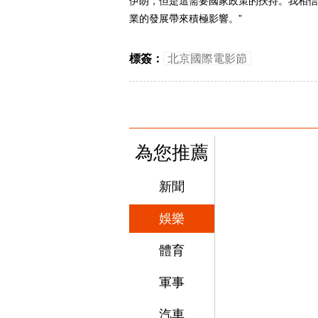
伊朗，但是這需要國家政策的扶持。我相信
業的發展帶來積極影響。”
標簽：
北京國際電影節
為您推薦
新聞
娛樂
體育
返回頂端
軍事
汽車