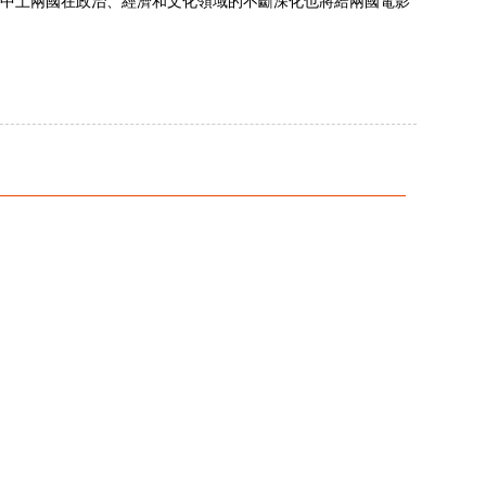
中土兩國在政治、經濟和文化領域的不斷深化也將給兩國電影