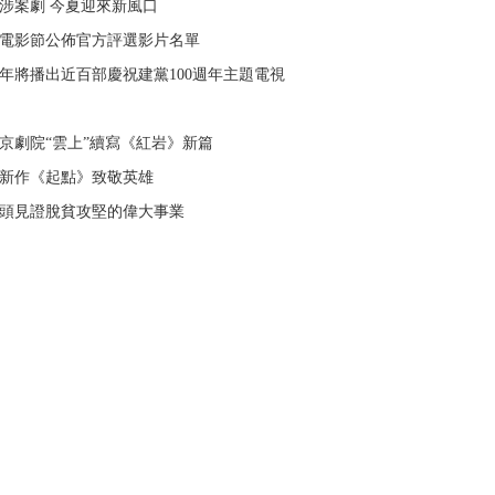
涉案劇 今夏迎來新風口
電影節公佈官方評選影片名單
21年將播出近百部慶祝建黨100週年主題電視
京劇院“雲上”續寫《紅岩》新篇
新作《起點》致敬英雄
頭見證脫貧攻堅的偉大事業