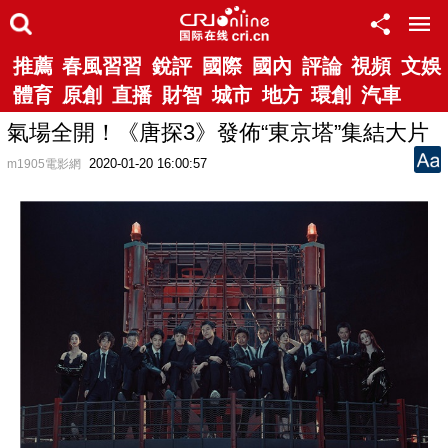
推薦
春風習習
銳評
國際
國內
評論
視頻
文娛
體育
原創
直播
財智
城市
地方
環創
汽車
氣場全開！《唐探3》發佈“東京塔”集結大片
2020-01-20 16:00:57
m1905電影網