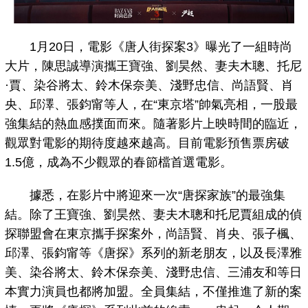
1月20日，電影《唐人街探案3》曝光了一組時尚
大片，陳思誠導演攜王寶強、劉昊然、妻夫木聰、托尼
·賈、染谷將太、鈴木保奈美、淺野忠信、尚語賢、肖
央、邱澤、張鈞甯等人，在“東京塔”帥氣亮相，一股最
強集結的熱血感撲面而來。隨著影片上映時間的臨近，
觀眾對電影的期待度越來越高。目前電影預售票房破
1.5億，成為不少觀眾的春節檔首選電影。
據悉，在影片中將迎來一次“唐探家族”的最強集
結。除了王寶強、劉昊然、妻夫木聰和托尼賈組成的偵
探聯盟會在東京攜手探案外，尚語賢、肖央、張子楓、
邱澤、張鈞甯等《唐探》系列的新老朋友，以及長澤雅
美、染谷將太、鈴木保奈美、淺野忠信、三浦友和等日
本實力演員也都將加盟。全員集結，不僅推進了新的案