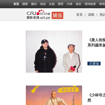
首頁
國際
國內
視頻
文娛
體育
汽車
城市
環球創業
環球
首頁
|
滾動
|
熱
《唐人街
系列越來
王寶強
《少林寺
然