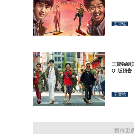
王寶強
王寶強劉
Q”版預告
王寶強
獲得更