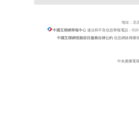
地址：北京
中國互聯網舉報中心
違法和不良信息舉報電話：010-674
中國互聯網視聽節目服務自律公約
信息網絡傳播視聽節
中央廣播電視