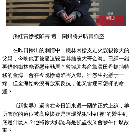
孫紅雷慘被陷害 週一圍錯將尹昉當強盜
在昨日播出的劇情中，鐵林因槍支走火誤殺徐天的
父親，今晚他更被逼迫殺害其結義大哥金海。已經一錯
再錯的鐵林能否懸崖勒馬？曾協助共産黨員田丹抓捕特
務的金海，會在今晚慘遭陷害入獄。雖然生死懸于一
線，但金海始終沒有放棄反抗，他又會迎來怎樣的命
運？
《新世界》還將在今日迎來週一圍的正式上線，她
所飾演的這位被高度懷疑是連環兇犯“小紅襖”的醫生到
底是什麼人？他將徐天錯認為是強盜後又會發生什麼故
事？