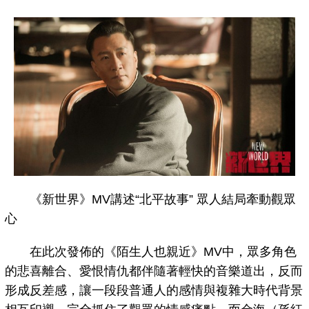
《新世界》MV講述“北平故事” 眾人結局牽動觀眾
心
在此次發佈的《陌生人也親近》MV中，眾多角色
的悲喜離合、愛恨情仇都伴隨著輕快的音樂道出，反而
形成反差感，讓一段段普通人的感情與複雜大時代背景