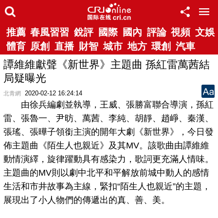
推薦
春風習習
銳評
國際
國內
評論
視頻
文娛
體育
原創
直播
財智
城市
地方
環創
汽車
譚維維獻聲《新世界》主題曲 孫紅雷萬茜結
局疑曝光
2020-02-12 16:24:14
北青網
由徐兵編劇並執導，王威、張勝富聯合導演，孫紅
雷、張魯一、尹昉、萬茜、李純、胡靜、趙崢、秦漢、
張瑤、張曄子領銜主演的開年大劇《新世界》，今日發
佈主題曲《陌生人也親近》及其MV。該歌曲由譚維維
動情演繹，旋律躍動具有感染力，歌詞更充滿人情味。
主題曲的MV則以劇中北平和平解放前城中動人的感情
生活和市井故事為主線，緊扣“陌生人也親近”的主題，
展現出了小人物們的傳遞出的真、善、美。