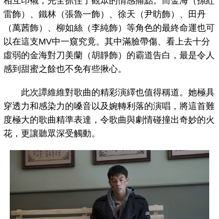
相互印襯，完全抓住了觀眾的情感痛點。而金海（孫紅
雷飾）、鐵林（張魯一飾）、徐天（尹昉飾）、田丹
（萬茜飾）、柳如絲（李純飾）等角色的最終命運也可
以在這支MV中一窺究竟。其中滿臉帶傷、看上去十分
虛弱的金海對刀美蘭（胡靜飾）的霸道告白，最是令人
感到甜蜜之餘也不免有些揪心。
此次譚維維對歌曲的精彩演繹也值得稱道。她極具
穿透力和感染力的嗓音以及婉轉利落的演唱，將這首難
度極大的歌曲精準表達，令歌曲與劇情碰撞出奇妙的火
花，更讓聽眾深受觸動。