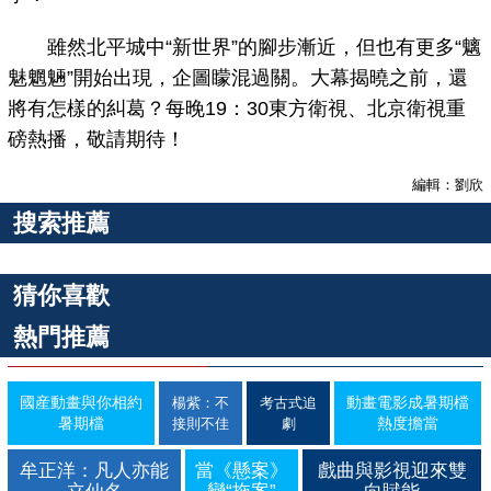
雖然北平城中“新世界”的腳步漸近，但也有更多“魑
魅魍魎”開始出現，企圖矇混過關。大幕揭曉之前，還
將有怎樣的糾葛？每晚19：30東方衛視、北京衛視重
磅熱播，敬請期待！
編輯：劉欣
搜索推薦
猜你喜歡
熱門推薦
國産動畫與你相約
動畫電影成暑期檔
楊紫：不
考古式追
暑期檔
熱度擔當
接則不佳
劇
牟正洋：凡人亦能
當《懸案》
戲曲與影視迎來雙
立仙名
變“拖案”
向賦能