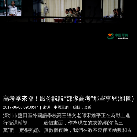
高考季來臨！跟你説説“部隊高考”那些事兒(組圖)
2017-06-08 09:30:47 | 來源：
中國軍網
| 編輯：金近
深圳市鹽田區外國語學校高三語文老師宋維平正在為戰士進
行授課輔導。 這個畫面，作為現在的或曾經的“高三
黨”們一定很熟悉。無數個夜晚，我們在教室裏伴著函數和古