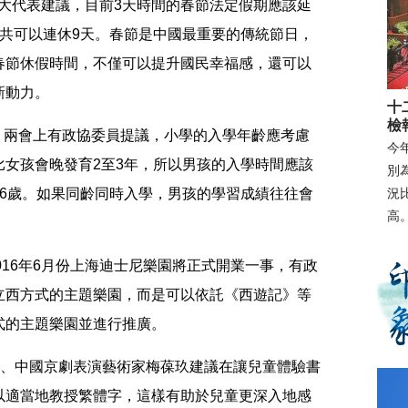
大代表建議，目前3天時間的春節法定假期應該延
共可以連休9天。春節是中國最重要的傳統節日，
春節休假時間，不僅可以提升國民幸福感，還可以
新動力。
十
檢
 兩會上有政協委員提議，小學的入學年齡應考慮
今
女孩會晚發育2至3年，所以男孩的入學時間應該
別為
6歲。如果同齡同時入學，男孩的學習成績往往會
況
高
。
16年6月份上海迪士尼樂園將正式開業一事，有政
立西方式的主題樂園，而是可以依託《西遊記》等
式的主題樂園並進行推廣。
、中國京劇表演藝術家梅葆玖建議在讓兒童體驗書
以適當地教授繁體字，這樣有助於兒童更深入地感