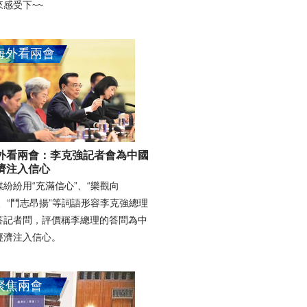
來感受下~~
海外看兩會
外看兩會：李克強記者會為中國
濟注入信心
媒紛紛用“充滿信心”、“樂觀向
”、“鬥志昂揚”等詞語形容李克強總理
答記者問，評價稱李總理的答問為中
經濟注入信心。
聚焦兩會