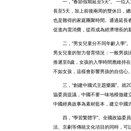
一，“春節假期延至5天”。 一位人
長至5天，加上前後兩周的雙休日，總
也是難得的家庭團聚時間。通過延長
促進內需消費，從而成為經濟增長的
二，“男女兒童分不同年齡入學”。
男女兒童的智力發育情況：一般男孩比
推遲至8歲，女孩的入學時間應維持在
不如女孩，這樣會影響男孩的自信心
三，“創建中國式主題樂園”。就20
協委員提議，中國不要一味地模倣建
中國經典故事為素材藍本，建立中國
四，“學習繁體字”。全國政協委員
法、京劇等傳統文化項目的同時，可