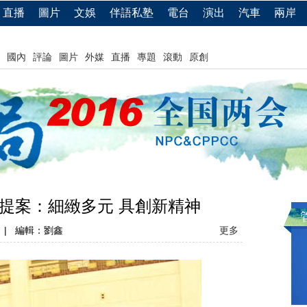
直播
圖片
文娛
伴語私塾
電台
演出
汽車
兩岸
國內
評論
圖片
外媒
直播
專題
滾動
原創
提案：細緻多元 具創新精神
|
編輯：劉鑫
更多