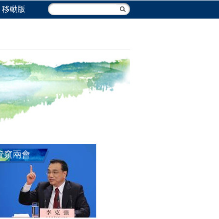
移動版
管窺兩會