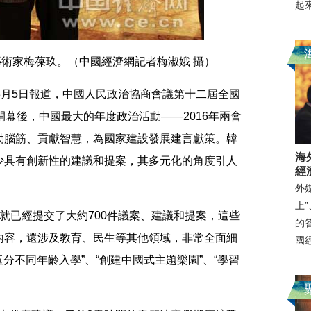
起
術家梅葆玖。（中國經濟網記者梅淑娥 攝）
月5日報道，中國人民政治協商會議第十二屆全國
開幕後，中國最大的年度政治活動——2016年兩會
動腦筋、貢獻智慧，為國家建設發展建言獻策。韓
海
少具有創新性的建議和提案，其多元化的角度引人
經
外
上
已經提交了大約700件議案、建議和提案，這些
的
內容，還涉及教育、民生等其他領域，非常全面細
國
童分不同年齡入學”、“創建中國式主題樂園”、“學習