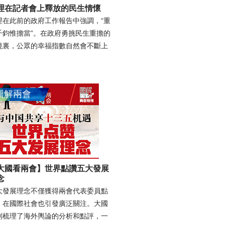
理在記者會上釋放的民生情懷
理在此前的政府工作報告中強調，“重
千鈞惟擔當”。在政府勇挑民生重擔的
境裏，公眾的幸福指數自然會不斷上
。
圖解兩會
大國看兩會】世界點讚五大發展
念
大發展理念不僅獲得兩會代表委員點
，在國際社會也引發廣泛關注。大國
別梳理了海外輿論的分析和點評，一