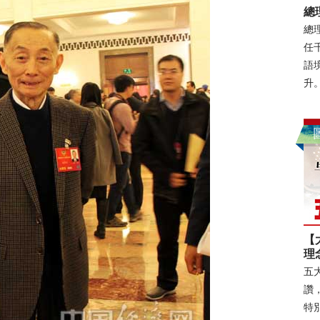
總
總
任
語
升
【
理
五
讚
特