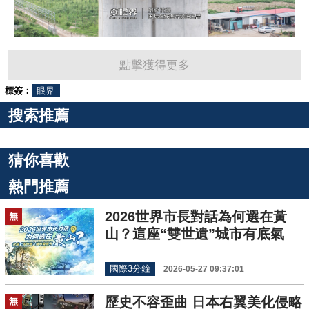
點擊獲得更多
標簽：
眼界
搜索推薦
猜你喜歡
熱門推薦
2026世界市長對話為何選在黃
無
山？這座“雙世遺”城市有底氣
國際3分鐘
2026-05-27 09:37:01
歷史不容歪曲 日本右翼美化侵略
無