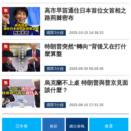
高市早苗通往日本首位女首相之
無
路荊棘密布
國際3分鐘
2025-10-15 14:39:33
特朗普突然“轉向”背後又在打什
無
麼算盤
國際3分鐘
2025-09-30 09:29:36
烏克蘭不上桌 特朗普與普京見面
無
談什麼？
國際3分鐘
2025-08-15 17:31:35
亞冬會
春運
春節
總台春晚