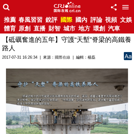
推薦
春風習習
銳評
國際
國內
評論
視頻
文娛
體育
原創
直播
財智
城市
地方
環創
汽車
【砥礪奮進的五年】守護“天塹”脊梁的高鐵養
路人
2017-07-31 16:26:34 | 來源：
國際在線
| 編輯：楊磊