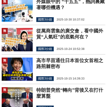
外媒眼中的 “十五五”，熱詞裏藏
無
著哪些機遇？
國際3分鐘
2025-10-30 10:37:02
從萬商雲集的廣交會，看中國外
無
貿“人氣旺”的底氣何在？
國際3分鐘
2025-10-24 10:52:38
高市早苗通往日本首位女首相之
無
路荊棘密布
國際3分鐘
2025-10-15 14:39:33
特朗普突然“轉向”背後又在打什
無
麼算盤