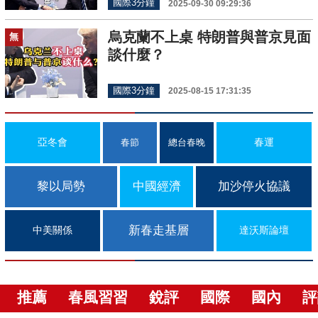
國際3分鐘
2025-09-30 09:29:36
烏克蘭不上桌 特朗普與普京見面
無
談什麼？
國際3分鐘
2025-08-15 17:31:35
亞冬會
春運
春節
總台春晚
黎以局勢
中國經濟
加沙停火協議
新春走基層
中美關係
達沃斯論壇
推薦
春風習習
銳評
國際
國內
評