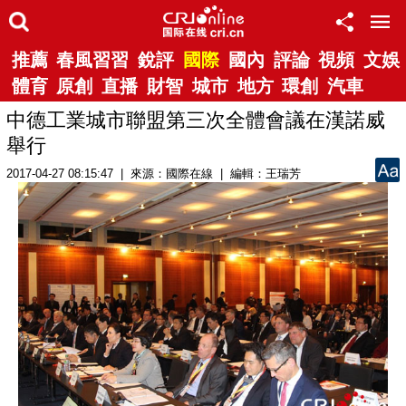
推薦
春風習習
銳評
國際
國內
評論
視頻
文娛
體育
原創
直播
財智
城市
地方
環創
汽車
中德工業城市聯盟第三次全體會議在漢諾威
舉行
2017-04-27 08:15:47 | 來源：國際在線 | 編輯：王瑞芳