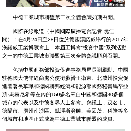
中德工業城市聯盟第三次全體會議如期召開。
國際在線報道（中國國際廣播電台記者 阮佳
聞）：在4月24日至28日位於德國漢諾威舉行的2017年
漢諾威工業博覽會上，本屆工博會“投資中國”系列活動
之一的中德工業城市聯盟第三次全體會議順利召開。
包括中國商務部投資促進事務局局長劉殿勳、中國
駐德國大使館經商處公使銜參贊王衛東、北威州投資促
進署署長華珮和德國聯邦經濟和能源部國務秘書馬蒂亞
斯·馬赫尼希等在內的150多名來自中國和德國30多個
城市的代表以及中德各界人士參會。會議上，茂名市、
德陽市、廣州南沙區、凱澤斯勞滕、美因茨、科隆等多
個城市和地區正式成為中德工業城市聯盟的成員。