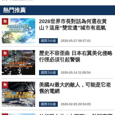
熱門推薦
2026世界市長對話為何選在黃
無
山？這座“雙世遺”城市有底氣
國際3分鐘
2026-05-27 09:37:01
歷史不容歪曲 日本右翼美化侵略
無
行徑必須引起警惕
國際3分鐘
2026-05-14 11:08:54
美國AI最大的敵人，可能是它老
無
舊的電網
國際3分鐘
2026-02-05 20:54:05