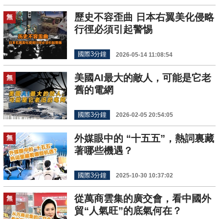
歷史不容歪曲 日本右翼美化侵略
無
行徑必須引起警惕
國際3分鐘
2026-05-14 11:08:54
美國AI最大的敵人，可能是它老
無
舊的電網
國際3分鐘
2026-02-05 20:54:05
外媒眼中的 “十五五”，熱詞裏藏
無
著哪些機遇？
國際3分鐘
2025-10-30 10:37:02
從萬商雲集的廣交會，看中國外
無
貿“人氣旺”的底氣何在？