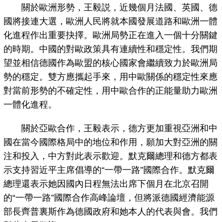
關於歐洲形勢，王毅説，近幾個月法國、英國、德
國將接連大選，歐洲人民將就本國發展道路和歐洲一體
化進程作出重要抉擇。歐洲局勢正在進入一個十分關鍵
的時期。中國的對歐政策具有連續性和穩定性。我們期
望並相信德國作為歐盟的核心國家會繼續致力於歐洲局
勢的穩定。雙方應攜起手來，用中歐關係的穩定性來應
對當前形勢的不確定性，用中歐合作的正能量助力歐洲
一體化進程。
關於亞歐合作，王毅表示，德方更加重視亞洲和中
國在當今國際格局中的地位和作用，願加大對亞洲的關
注和投入，中方對此表示歡迎。默克爾總理和德方都表
示支持習近平主席倡導的“一帶一路”國際合作。默克爾
總理還表示她因國內日程無法出席下個月在北京召開
的“一帶一路”國際合作高峰論壇，但將派德國經濟能源
部長齊普裏斯作為德國政府和她本人的代表與會。我們