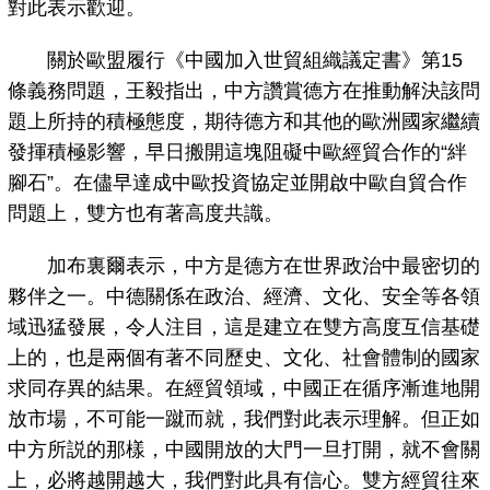
對此表示歡迎。
關於歐盟履行《中國加入世貿組織議定書》第15
條義務問題，王毅指出，中方讚賞德方在推動解決該問
題上所持的積極態度，期待德方和其他的歐洲國家繼續
發揮積極影響，早日搬開這塊阻礙中歐經貿合作的“絆
腳石”。在儘早達成中歐投資協定並開啟中歐自貿合作
問題上，雙方也有著高度共識。
加布裏爾表示，中方是德方在世界政治中最密切的
夥伴之一。中德關係在政治、經濟、文化、安全等各領
域迅猛發展，令人注目，這是建立在雙方高度互信基礎
上的，也是兩個有著不同歷史、文化、社會體制的國家
求同存異的結果。在經貿領域，中國正在循序漸進地開
放市場，不可能一蹴而就，我們對此表示理解。但正如
中方所説的那樣，中國開放的大門一旦打開，就不會關
上，必將越開越大，我們對此具有信心。雙方經貿往來