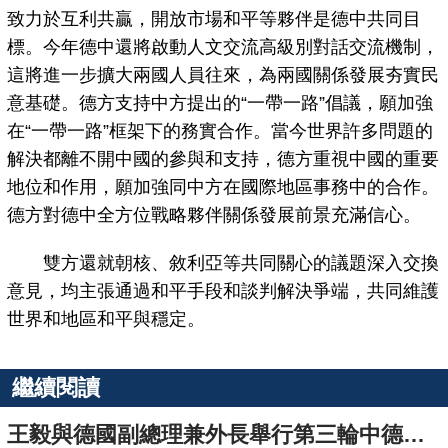
致力於互利共贏，開放市場和平等夥伴是德中共同目
標。今年德中還將啟動人文交流高級別對話交流機制，
這將進一步擴大兩國人員往來，為兩國關係發展夯實民
意基礎。德方支持中方提出的“一帶一路”倡議，願加強
在“一帶一路”框架下的務實合作。當今世界許多問題的
解決都離不開中國的參與和支持，德方重視中國的重要
地位和作用，願加強同中方在國際地區事務中的合作。
德方對德中全方位戰略夥伴關係發展前景充滿信心。
雙方還就朝核、敘利亞等共同關心的議題深入交換
意見，均主張通過和平手段和談判解決爭端，共同維護
世界和地區和平與穩定。
繼續閱讀
王毅與德國副總理兼外長舉行第三輪中德外交與安全戰略對話