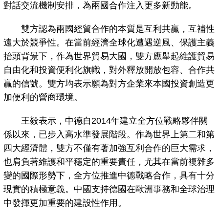
對話交流機制安排，為兩國合作注入更多新動能。
雙方認為兩國經貿合作的本質是互利共贏，互補性
遠大於競爭性。在當前經濟全球化遭遇逆風、保護主義
抬頭背景下，作為世界貿易大國，雙方應舉起維護貿易
自由化和投資便利化旗幟，對外釋放開放包容、合作共
贏的信號。雙方均表示願為對方企業來本國投資創造更
加便利的營商環境。
王毅表示，中德自2014年建立全方位戰略夥伴關
係以來，已步入高水準發展階段。作為世界上第二和第
四大經濟體，雙方不僅有著加強互利合作的巨大需求，
也肩負著維護和平穩定的重要責任，尤其在當前複雜多
變的國際形勢下，全方位推進中德戰略合作，具有十分
現實的積極意義。中國支持德國在歐洲事務和全球治理
中發揮更加重要的建設性作用。