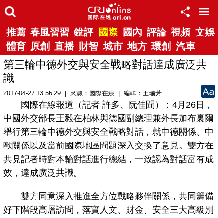
推薦
春風習習
銳評
國際
國內
評論
視頻
文娛
體育
原創
直播
財智
城市
地方
環創
汽車
第三輪中德外交與安全戰略對話達成廣泛共
識
2017-04-27 13:56:29 | 來源：國際在線 | 編輯：王瑞芳
國際在線報道（記者 許多、阮佳聞）：4月26日，
中國外交部長王毅在柏林與德國副總理兼外長加布裏爾
舉行第三輪中德外交與安全戰略對話，就中德關係、中
歐關係以及當前國際地區問題深入交換了意見。雙方在
共見記者時對本輪對話進行總結，一致認為對話富有成
效，達成廣泛共識。
雙方同意深入推進全方位戰略夥伴關係，共同籌備
好下階段高層訪問，落實人文、財金、安全三大高級別