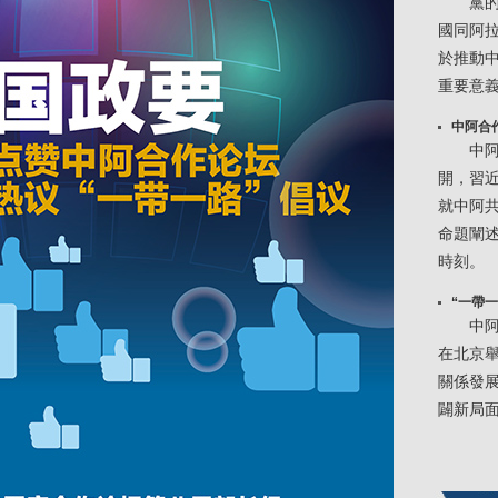
黨
國同阿
於推動
重要意
中阿合
中
開，習
就中阿共
命題闡
時刻。
“一帶
中
在北京
關係發展
闢新局