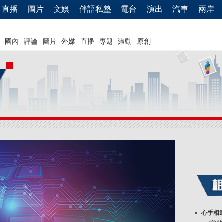
直播
圖片
文娛
伴語私塾
電台
演出
汽車
兩岸
國內
評論
圖片
外媒
直播
專題
滾動
原創
心手相