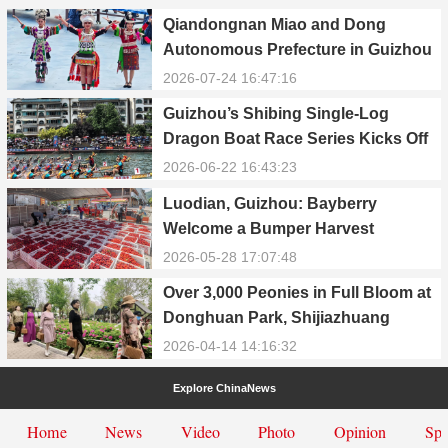
Qiandongnan Miao and Dong
Autonomous Prefecture in Guizhou
Celebrates 70th Anniversary of
2026-07-24 16:47:16
Establishment
Guizhou’s Shibing Single-Log
Dragon Boat Race Series Kicks Off
with Colorful Events
2026-06-22 16:43:23
Luodian, Guizhou: Bayberry
Welcome a Bumper Harvest
2026-05-28 17:07:48
Over 3,000 Peonies in Full Bloom at
Donghuan Park, Shijiazhuang
2026-04-14 14:16:32
Explore ChinaNews
Home
News
Video
Photo
Opinion
Spe