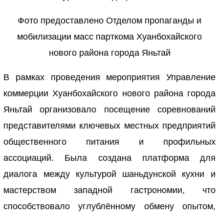
Фото предоставлено
От
де
л
ом
пропаганды и
мобилизации масс
парткома
Хуанбохайского
нового района
го
род
а
Яньта
й
В рамках проведения мероприятия Управление
коммерции Хуанбохайского нового района города
Яньтай организовало посещение соревнований
представителями ключевых местных предприятий
общественного питания и профильных
ассоциаций. Была создана платформа для
диалога между культурой шаньдунской кухни и
мастерством западной гастрономии, что
способствовало углублённому обмену опытом,