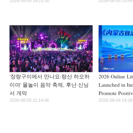
2026-08-05 16:23:30
Power Supply 
2026-08-05 15:44
Season
'장랑구이에서 만나요·랑산 하오하
2026 Online Li
이야' 물놀이 음악 축제, 후난 신닝
Launched in In
서 개막
Promote Positi
2026-08-05 11:14:46
Civilization
2026-08-04 14:38