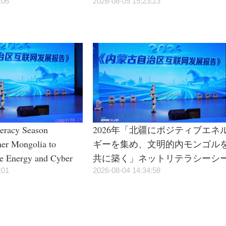
During Summer Peak
:06
2026-08-05 15:23:23
teracy Season
2026年「北疆にポジティブエネ
ner Mongolia to
ギーを集め、文明的內モンゴル
ve Energy and Cyber
共に築く」ネットリテラシーシ
:01
ズンイベントが正式に始動
2026-08-04 14:34:58