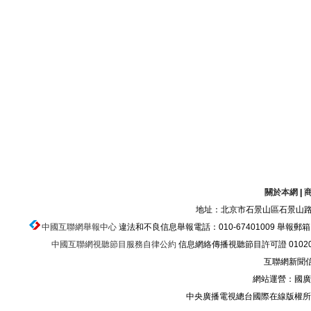
關於本網
|
地址：北京市石景山區石景山路乙
中國互聯網舉報中心
違法和不良信息舉報電話：010-67401009 舉報郵箱：ju
中國互聯網視聽節目服務自律公約
信息網絡傳播視聽節目許可證 010200
互聯網新聞信息
網站運營：國廣
中央廣播電視總台國際在線版權所有