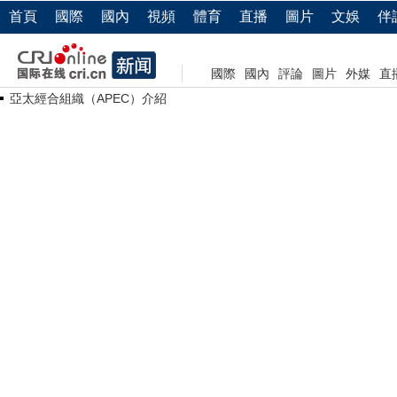
首頁
國際
國內
視頻
體育
直播
圖片
文娛
伴
國際
國內
評論
圖片
外媒
直
亞太經合組織（APEC）介紹