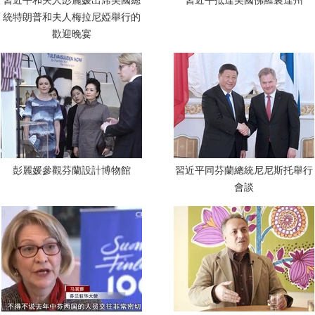
習近平和夫人彭麗媛出席美國總
習近平抵達美國佛羅裏達州
統特朗普和夫人梅拉尼婭舉行的
歡迎晚宴
彭麗媛參觀芬蘭設計博物館
習近平同芬蘭總統尼尼斯托舉行
會談