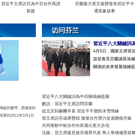
習近平主席訪芬為中芬合作再譜
芬蘭最大英文媒體發表習近平卡
新篇
通形象故事
習近平八大關鍵詞
4月5日，國家主席習
談並會見芬蘭議長洛
關係的未來發展描繪
習近平八大關鍵詞為中芬關係繪藍圖
數説：習近平主席訪問芬蘭
南臨芬蘭灣，西瀕波的
從北京到赫爾辛基 習近平不變的冰雪情緣
斯托2012年3月1日
習主席訪芬成果豐碩 激發合作潛力促進關係升級
共同推動中歐合作向前邁出更大步伐
法媒：習主席接見旅芬僑界代表 華人華僑備受鼓