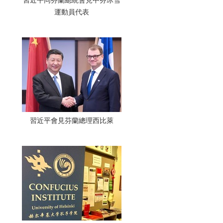
習近平同芬蘭總統會見中芬冰雪
運動員代表
習近平會見芬蘭總理西比萊