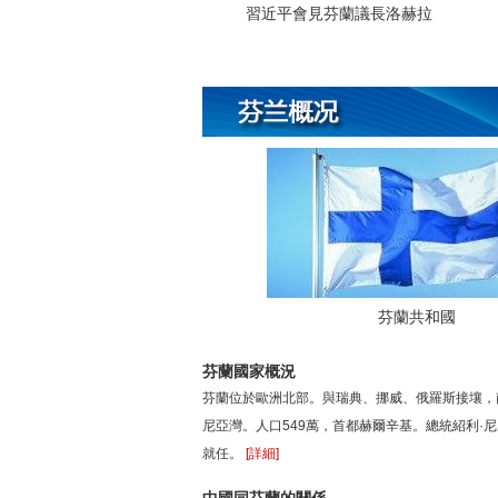
習近平會見芬蘭議長洛赫拉
芬蘭共和國
芬蘭國家概況
芬蘭位於歐洲北部。與瑞典、挪威、俄羅斯接壤，
尼亞灣。人口549萬，首都赫爾辛基。總統紹利·尼尼
就任。
[詳細]