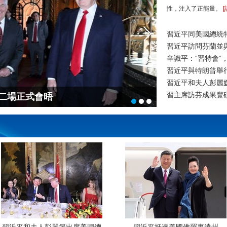
性，注入了正能量。
[
習近平同美國總統
習近平訪問芬蘭並
辛識平：“習特會”
習近平與特朗普舉
習近平和夫人彭麗
習主席訪芬成果豐
二場正式會晤
習近平同特朗普
習近平抵達美國