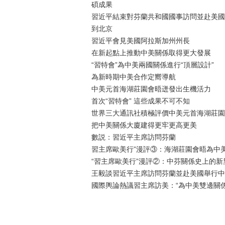
碩成果
習近平結束對芬蘭共和國國事訪問並赴美國
到北京
習近平會見美國阿拉斯加州州長
在新起點上推動中美關係取得更大發展
“習特會”為中美兩國關係進行“頂層設計”
為新時期中美合作定嚮導航
中美元首海湖莊園會晤迸發出生機活力
首次“習特會” 這些成果不可不知
世界三大通訊社積極評價中美元首海湖莊園
把中美關係大廈建得更牢更高更美
數説：習近平主席訪問芬蘭
習主席歐美行”漫評③：海湖莊園會晤為中
“習主席歐美行”漫評②：中芬關係史上的新
王毅談習近平主席訪問芬蘭並赴美國舉行中
國際輿論熱議習主席訪美：“為中美雙邊關