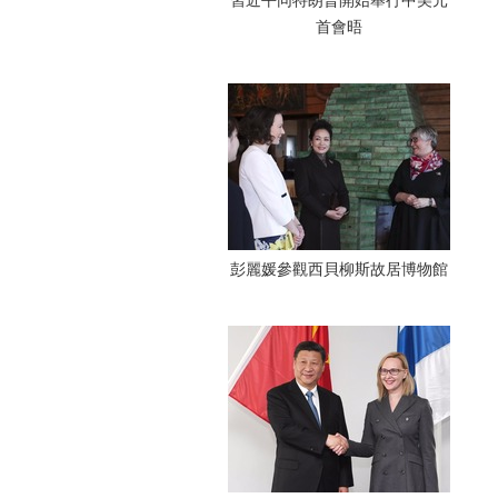
習近平同特朗普開始舉行中美元
首會晤
彭麗媛參觀西貝柳斯故居博物館