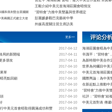
習近平“海湖莊園”會晤：做大中美合作蛋糕 夯實
王毅介紹中美元首海湖莊園會晤情況
“習特會”力推中美雙贏與世界穩定
共和國和美利堅合眾國關
彭麗媛參觀巴克藝術中學
，中美兩國正式建立大使
外媒高度關注習主席訪美
更多>>
2017-04-12
海湖莊園會晤為中
球格局的新開端
2017-04-11
辛識平：“習特會”
更多朋友
2017-04-11
為新時期中美合作
2017-04-10
世界為何矚目中美
果單
2017-04-10
中美元首海湖莊園
晤亮點回顧
2017-04-10
國際輿論：為中美
2017-04-10
在新起點上推動中
2017-04-10
“習特會”力推中美
頭
2017-04-10
社評：“習特會”給
好
2017-04-10
中美元首對表 傳
行中美元首會晤取得圓滿成功和豐
2017-04-09