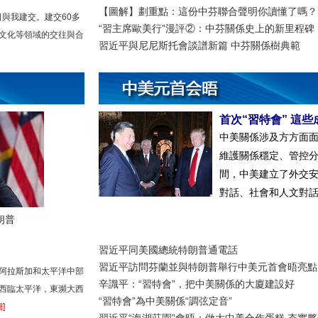
【圖解】劃重點：這份中芬聯合聲明你讀懂了嗎？
8日與我建交。建交60多
“習主席歐美行”漫評②：中芬關係史上的新里程碑
文化等領域的交往與合
習近平與尼尼斯托會談譜新篇 中芬關係樹典範
首次“習特會” 這
中美關係涉及方方面
維護關係穩定、管控
間，中美建立了外交
對話、社會和人文對話
朗普
習近平同美國總統特朗普通電話
習近平訪問芬蘭並與特朗普舉行中美元首會晤亮點
阿拉斯加和太平洋中部
辛識平：“習特會”，把中美關係的大廈建設好
西臨太平洋，東瀕大西
“習特會”為中美關係“調弦定音”
]