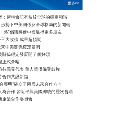
更多>>
者：習特會晤有益於全球的穩定和諧
：新形勢下中美關係及全球格局的新開端
帶一路”倡議將使中國贏得更多朋友
得三大收穫 成果超預期
未來中美關係奠定基調
美關係穩定發展開了個好頭
場正式會晤
旅芬僑界代表 華人華僑備受鼓舞
芬合作共譜新篇
聯合聲明”確立了兩國未來合作方向
只為合作 習近平與美國總統的歷次會晤
新企業合作委員會