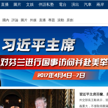
直播
圖片
文娛
伴語私塾
電台
演出
汽車
兩岸
國內
評論
圖片
外媒
直播
專題
滾動
原創
習近平主席芬蘭、
外交部長王毅表示，
義重大，不僅取得圓