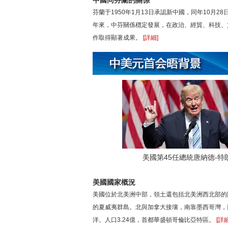
中國同芬蘭的關係
芬蘭于1950年1月13日承認新中國，同年10月2
年來，中芬關係穩定發展，在政治、經貿、科技、
作取得顯著成果。
[詳細]
美國第45任總統唐納德-特
美國國家概況
美國位於北美洲中部，領土還包括北美洲西北部的
的夏威夷群島。北與加拿大接壤，南靠墨西哥灣，
洋。人口3.24億，首都華盛頓哥倫比亞特區。
[詳細