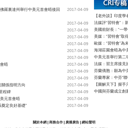
佛羅裏達州舉行中美元首會晤後回
2017-04-09
【老外談】印度學
法媒評“習特會”
2017-04-09
美國前財長：“一
2017-04-09
美媒：“習特會”取
2017-04-09
歐媒：“習特會”為
2017-04-09
海湖莊園會晤為中
2017-04-09
中美元首舉行第二
2017-04-09
法媒：習主席接見
會晤
2017-04-09
芬蘭僑胞：願為中
2017-04-09
芬蘭專家：中芬“
2017-04-09
【圖解天下】握手
美關係指明方向
2017-04-09
中國與芬蘭成立創
里程碑
2017-04-09
美元首會晤
2017-04-09
係奠定良好基礎”
2017-04-09
關於本網
|
商務合作
|
廣播廣告
|
網站聲明