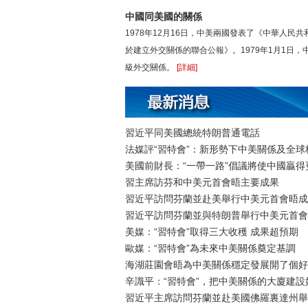
中國同美國的關係
1978年12月16日，中美兩國發表了《中華人民
於建立外交關係的聯合公報》。1979年1月1日
級外交關係。
[詳細]
習近平同美國總統特朗普通電話
法媒評“習特會”：新形勢下中美關係及全
美國前財長：“一帶一路”倡議將使中國贏得
習主席訪芬和中美元首會晤主要成果
習近平訪問芬蘭並赴美舉行中美元首會晤成
習近平訪問芬蘭並與特朗普舉行中美元首會
美媒：“習特會”取得三大收穫 成果超預期
歐媒：“習特會”為未來中美關係奠定基調
海湖莊園會晤為中美關係穩定發展開了個好
辛識平：“習特會”，把中美關係的大廈建設
習近平主席訪問芬蘭並赴美國佛羅裏達州舉