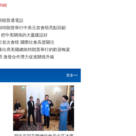
詳細]
特朗普通電話
與特朗普舉行中美元首會晤亮點回顧
，把中美關係的大廈建設好
行首次會晤 國際社會高度關注
媛出席美國總統特朗普舉行的歡迎晚宴
碩 激發合作潛力促進關係升級
開始舉行中美元首會晤
佛羅裏達州
更多>>