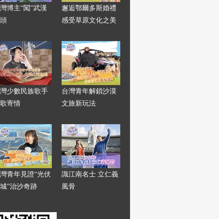
灣博主“闖”武漢
邂逅鄂爾多斯婚禮
頭
感受草原文化之美
灣少數民族歌手
台灣青年解鎖沙漠
歌寄情
文旅新玩法
灣青年見證“光伏
識江南名士 立仁義
城”治沙奇跡
風骨