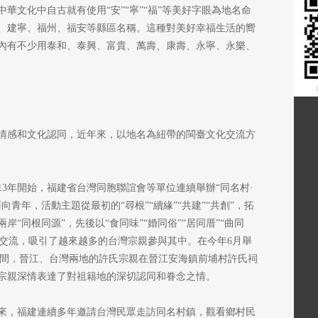
華文化中自古就有使用“安”“寧”“福”等美好字眼為地名命
、建寧、福州、福安等縣區名稱。這種對美好幸福生活的嚮
內有不少用泰和、泰興、富貴、萬壽、康壽、永寧、永樂、
情感和文化認同，近年來，以地名為紐帶的閩臺文化交流方
13年開始，福建省台灣同胞聯誼會等單位連續舉辦“同名村·
青年，活動主題從最初的“尋根”“續緣”“共建”“共創”，拓
“同根同源”，先後以“食同味”“婚同俗”“居同厝”“曲同
民眾交流，吸引了越來越多的台灣宗親參與其中。在今年6月舉
期間，晉江、台灣兩地的許氏宗親在晉江安海鎮前埔村許氏祠
宗親深情表達了對祖籍地的深切認同和眷念之情。
來，福建連續多年邀請台灣民眾走訪同名村鎮，觀看鄉村民