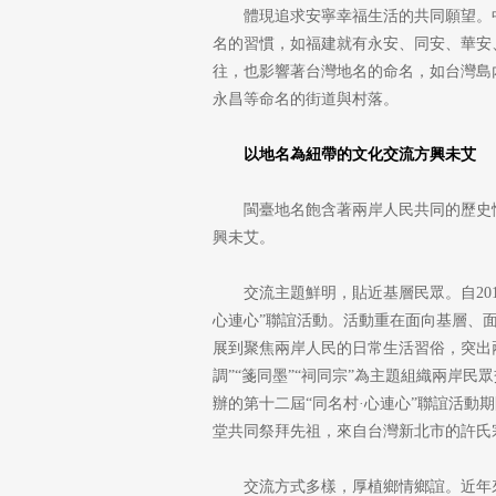
體現追求安寧幸福生活的共同願望。中
名的習慣，如福建就有永安、同安、華安
往，也影響著台灣地名的命名，如台灣島
永昌等命名的街道與村落。
以地名為紐帶的文化交流方興未艾
閩臺地名飽含著兩岸人民共同的歷史
興未艾。
交流主題鮮明，貼近基層民眾。自20
心連心”聯誼活動。活動重在面向基層、面向
展到聚焦兩岸人民的日常生活習俗，突出兩岸
調”“箋同墨”“祠同宗”為主題組織兩岸
辦的第十二屆“同名村·心連心”聯誼活動
堂共同祭拜先祖，來自台灣新北市的許氏
交流方式多樣，厚植鄉情鄉誼。近年