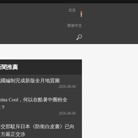
北京
简体中文
新聞推薦
我國編制完成新版全月地質圖
2026-08-06
hina Cool，何以在酷暑中圈粉全
球？
2026-08-06
外交部駁斥日本《防衛白皮書》已向
日方嚴正交涉