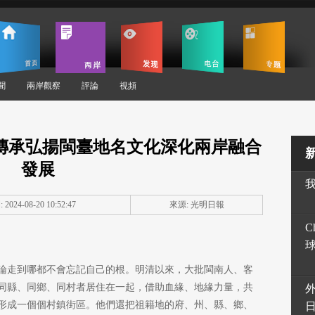
聞
兩岸觀察
評論
視頻
—傳承弘揚閩臺地名文化深化兩岸融合
發展
2024-08-20 10:52:47
來源: 光明日報
C
論走到哪都不會忘記自己的根。明清以來，大批閩南人、客
同縣、同鄉、同村者居住在一起，借助血緣、地緣力量，共
形成一個個村鎮街區。他們還把祖籍地的府、州、縣、鄉、