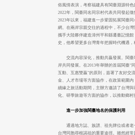
俗風情表演，考察福建具有閩臺淵源特色
2022年，閩臺同名同宗村代表共同發起
2023年以來，福建進一步鞏固拓展閩臺
網。在兩岸宗親交往的過程中，不少台灣
攜手大陸夥伴建造漳州平和縣遷臺記憶館
史，他希望更多台灣青年把握時代機遇，
交流內容深化，推動共贏發展。閩臺
岸共同發展。在2013年舉辦的首屆閩臺“
互動、互惠雙贏”的原則，簽署了友好交
金、人才市場等方面協作，在政策範圍內，
續緣之旅活動期間，主辦方邀請了台灣與
化、研學旅遊等方面的協作，以推動鄉村
進一步加強閩臺地名的保護利用
通過地方誌、族譜、祖先牌位或者老
台灣同胞尋根謁祖的重要途徑。雖然經常