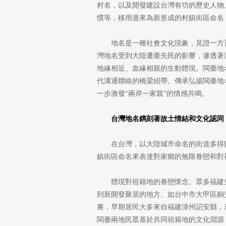
村名，以及開發建設台灣有功的歷史人物
慣等，移用過來為新形成的村鎮街區命名
地名是一種社會文化現象，見證一方
灣地名受到大陸遷臺先民的影響，滲透著
地緣相近、血緣相親的生動體現。閩臺地
代溝通聯絡的橋梁紐帶。傳承弘揚閩臺地
一步激發“兩岸一家親”的情感共鳴。
台灣地名鐫刻著故土情結和文化認同
在台灣，以大陸城市命名的街道多得
鎮街區命名來表達對家鄉的無限眷戀和對
體現對祖籍地的眷戀懷念。眾多福建
到新開發聚居的地方。如台中市大甲區銅
裏，早期居民大多來自福建漳州詔安縣，
閩臺兩地民眾基於共同祖籍地的文化淵源