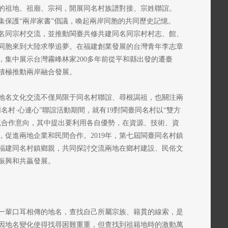
的祖地、祖廟、宗祠，開展同名村族譜對接、宗姓聯誼。
徵集保護“兩岸家書”倡議，喚起兩岸同胞的共同歷史記憶。
同名同宗村交流，並推動閩臺共修共建同名同宗村村志、館、
同胞來到大陸求學追夢。在福建創業發展的台灣青年李志章
，集中展示台灣霧峰林家200多年前從平和縣出發的遷臺
積極推動兩岸融合發展。
地名文化交流不僅局限于同名村聯誼、尋根謁祖，也關注兩
同名村·心連心”聯誼活動期間，就有19對閩臺同名村以“雙方
流合作意向，其中提出要利用各自優勢，在資源、技術、資
促進兩地企業和民間合作。2019年，第七屆閩臺同名村鎮
福建同名村鎮鄉親，共同探討交流兩地在鄉村建設、民俗文
振興和共贏發展。
一輩口耳相傳的地名，查找自己所屬宗族、籍貫的線索，是
因地名變化使得找尋困難重重，但查找到祖籍地時的激動萬