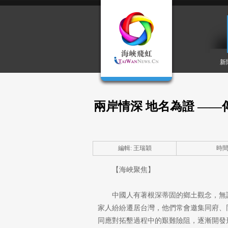
新
兩岸情深 地名為證 —
編輯: 王瑞穎
時間: 
【海峽聚焦】
中國人有著根深蒂固的鄉土觀念，無
家人紛紛遷居台灣，他們常會邀集同府、
同應對拓墾過程中的艱難險阻，逐漸開發