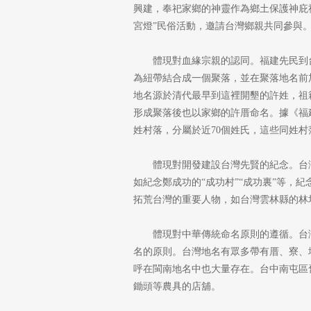
興建，奉祀家鄉的神靈作為鄉土保護神庇
宮燈”民俗活動，邀請台灣鄉親共同參與
體現對血緣宗親的認同。福建先民到
為紐帶結合成一個聚落，並在聚落地名前
地名源於清代最早到這裡開墾的許姓，祖
形成聚落後也以家鄉的許厝命名。據《福建
姓村落，分屬於近70個姓氏，這些同姓
體現對開發建設台灣先賢的紀念。台
如紀念鄭成功的“成功村”“成功裏”等，紀
拓荒台灣的重要人物，如台灣雲林縣的林
體現對中華傳統命名原則的遵循。台
名的原則。台灣地名有眾多帶有厝、寮、
呼在閩南地名中也大量存在。台中南屯區
鋤頭等農具的店舖。