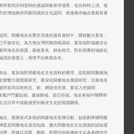
弟拜祭同宗祠堂時的虔誠與敬畏等場景，也在時時上演。進
對於增強兩岸同脈同源的文化認同、推進兩岸融合發展有著
認同。閩臺地名在歷史演進的漫長過程中，歷經數次更名，
已不復存在。為方便台灣同胞尋根謁祖，要加強對福建涉台
廟等地名的保護，嚴格更名、銷名程式。對於因農村城鎮化
論證的基礎上，視情予以恢復命名。
契合。要加強對閩臺地名文化資料的整理，從彰顯閩臺兩地
史聯繫方面開展研究。要深化閩臺地名溯源研究，完善地名
建同名同宗村村志、館、網提供支撐。要深入挖掘閩
千家萬戶門窗貼福、建築飾福、節日祈福、地名有福中闡釋和
生活日常中就能感受到兩岸文化的淵源關係。
融合。開展形式多樣的閩臺地名宣傳活動，如策劃舉辦閩臺
傳普及閩臺地名源流知識，擴大閩臺地名文化淵源的認知度
紐帶，搭建以宗親、鄉親、民間信仰和傳統文化為基礎的交