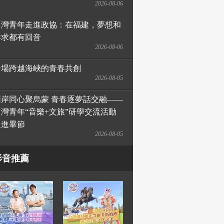
2026-08-06
台灣青年走進政協：在福建，夢想和
訴求都有回音
2026-08-06
一場跨越海峽的青春共創
2026-08-05
兩岸同心聚烏蒙 青春逐夢話交融——
台灣青年“音樂+文旅”研學交流活動
走進畢節
2026-08-05
影音推薦