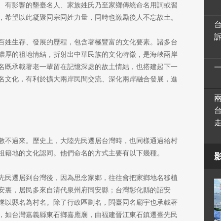
、有影響的墾臺名人、家族姓氏乃至家鄉傳統命名用詞或習
，希望以此凝聚同宗同姓力量，同時也激勵後人不忘故土。
百姓生存、發展的歷程，包含著極豐富的文化要素。諸多台
濃厚的祖地情結，折射出中華民族的文化特徵，是海峽兩岸
名既承載著老一輩留在記憶深處的故土情結，也搭建起下一
名文化，有利於擴大兩岸民間交流、深化兩岸融合發展，進
數不過來。歷史上，大陸先民遷居台灣時，也同樣通過給村
祖籍地的文化認同。他們命名的方式主要有以下幾種。
先民遷居到台灣後，因為思念家鄉，往往會把家鄉地名移植
安裏，居民多來自清代泉州府同安縣；台灣彰化縣的詔安
遂以縣名為村名。除了行政區劃名，閩臺同名廟宇也承載著
，如台灣嘉義縣東石鄉嘉應廟，由福建晉江東石鎮遷臺先民