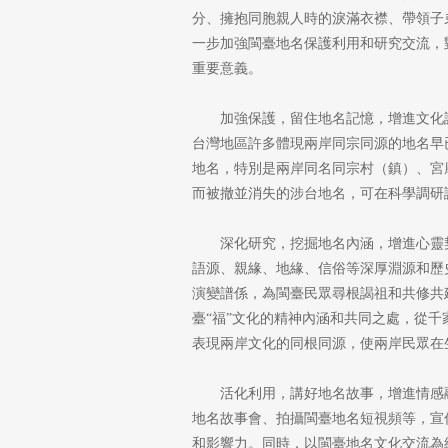
分、擁抱同胞親人時的淚滿衣襟、帶領子
一步加強閩臺地名保護利用和研究交流，
重要意義。
加強保護，留住地名記憶，增進文化
台灣地區許多體現兩岸同宗同源的地名早
地名，特別是兩岸同名同宗村（鎮）、宮
而被撤並消失的涉台地名，可在科學調研
深化研究，挖掘地名內涵，增進心靈
語源、親緣、地緣、信俗等深厚淵源和歷
演變譜係，為閩臺民眾尋根謁祖和共修共
臺“福”文化的精神內涵和共同之處，從
表現兩岸文化的同根同源，使兩岸民眾在
活化利用，講好地名故事，增進情感
地名故事會、拍攝閩臺地名短視頻等，宣
和影響力。同時，以閩臺地名文化交流為