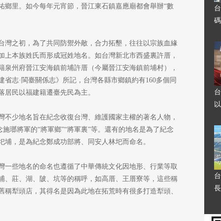
祐鄉里。如今每年元宵節，晉江東石鎮嘉應廟都會舉辦“數
台
。
碼
台灣之初，為了共同防禦外敵，合力拓墾，往往以宗族血緣
加上本族姓氏而形成冠姓地名。如台灣新北市西盛裏許厝，
籍泉州府晉江安海鎮前埔許厝（今屬晉江安海鎮前埔村），
省志·閩臺關係志》所記，台灣各縣市鄉鎮約有160多個同
台
村落居民以福建籍遷臺先民為主。
以
灣不少地名旨在紀念收復台灣、維護國家主權的著名人物，
念施瑯將軍的“將軍鄉”“將軍裏”等。還有的地名是為了紀念
圯埔，是為紀念鄭成功部將、同安人林圯而命名。
灣一些地名的命名也遵循了中華傳統文化因地形、行業等取
台
埔、莊、湖、陂、坑等的稱呼，如高厝、王厝寮等，這些稱
長
舊稱犁頭店，其得名是因為此地在拓荒時有很多打造犁頭、