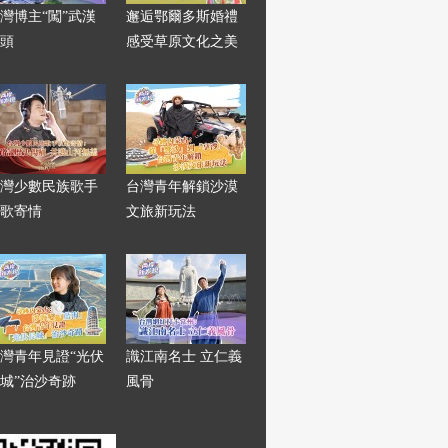
灣博主“闖”武漢
邂逅鄂爾多斯婚禮
頭
感受草原文化之美
灣少數民族歌手
台灣青年解鎖沙漠
歌寄情
文旅新玩法
灣青年見證“光伏
識江南名士 立仁義
城”治沙奇跡
風骨