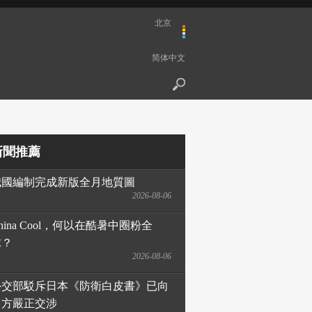
北京
简体中文
新聞推薦
我國編制完成新版全月地質圖
2026-08-06
hina Cool，何以在酷暑中圈粉全
球？
2026-08-06
外交部駁斥日本《防衛白皮書》已向
日方嚴正交涉