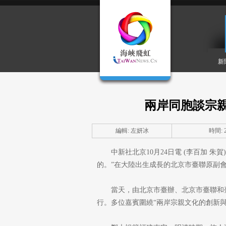
新
兩岸同胞談宗
編輯: 左妍冰
時間: 20
中新社北京10月24日電 (李百加 
的。”在大陸出生成長的北京市臺聯原副會
當天，由北京市臺辦、北京市臺聯和
行。多位嘉賓圍繞“兩岸宗親文化的創新與