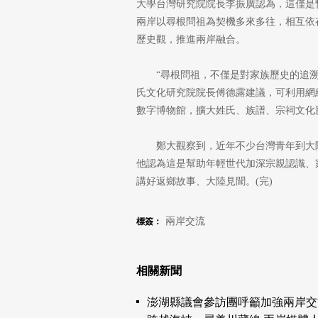
大學台灣研究院院長李振廣認為，這僅是
兩岸以尋根問祖為契機多來多往，相互依
歷史觀，推進兩岸融合。
“尋根問祖，不僅是對家族歷史的追
氏文化研究院院長傅德露建議，可利用網
數字博物館，擴大姓氏、族譜、宗祠文化
鄭大觀察到，近年不少台灣青年到大
他認為這是幫助年輕世代加深宗親認識、
講好返鄉故事、大陸見聞。(完)
兩岸交流
標簽：
相關新聞
澎湖縣議會參訪團呼籲加強兩岸交