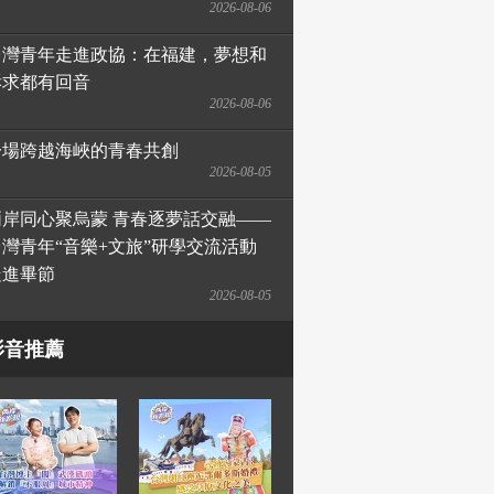
2026-08-06
台灣青年走進政協：在福建，夢想和
訴求都有回音
2026-08-06
一場跨越海峽的青春共創
2026-08-05
兩岸同心聚烏蒙 青春逐夢話交融——
台灣青年“音樂+文旅”研學交流活動
走進畢節
2026-08-05
影音推薦