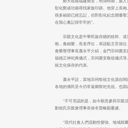
鄭大祖籍福建南安，明清時期，族人遷
彰化鄭成功廟尋找家族印跡。他穿上長袍
很多細節已經忘記，但對彰化紀念開臺聖
在我心裏記得牢牢的”。
宗親文化是中華民族存續的枝幹、道
炮，奏細樂，長老序位，恭請點主官就位
會榮譽理事長蕭永平介紹，金門宗祠奠安
福德正神祀典儀式，宗祠奠安敬祖儀式等
統文化保存的代表。
蕭永平説，當地宗祠祭祖文化源自閩
各地的僑民至今仍常返鄉祭祀先祖。也因
“不可否認的是，如今願意參與宗親
劉侯氏宗親會理事長侯冬賢略顯憂慮。
“現代社會人們流動性變強、地域歸