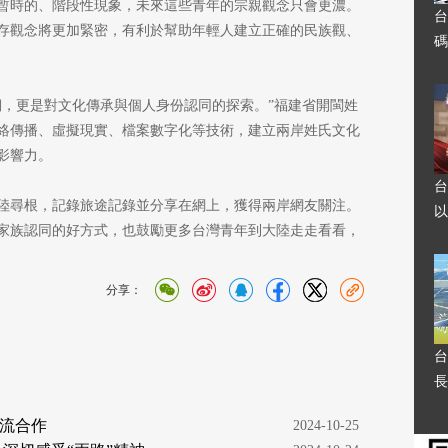
暫時的、階段性現象，未來這些青年的宗親觀念只會更濃。
台
存觀念將更加緊密，有利於幫助年輕人建立正確的民族觀、
碼
溯，更是對文化傳承與個人身份認同的探索。”福建省開閩姓
絡傳播、虛擬現實、檔案數字化等技術，建立兩岸姓氏文化
影響力。
台
陸尋根，記錄旅途記錄並分享在網上，獲得兩岸網友關注。
以
家族認同的好方式，也鼓勵更多台灣青年到大陸走走看看，
分享：
台
長
流合作
  2024-10-25