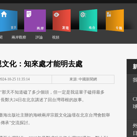
聞
兩岸觀察
評論
視頻
親文化：知來處才能明去處
24-10-25 11:35:14
來源: 中國新聞網
朱賀)“那天不知道磕了多少個頭，但一定是我這輩子磕得最多
C
長鄭大24日在北京講述了回台灣尋根的故事。
臺海出版社主辦的海峽兩岸宗親文化論壇在北京台灣會館舉
傳承”交流探討。