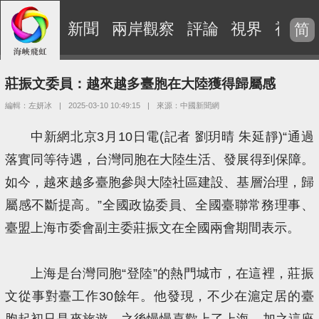
新聞
兩岸觀察
評論
視界
視頻
简
莊振文委員：越來越多臺胞在大陸獲得歸屬感
編輯：左妍冰
|
2025-03-10 10:49:15
|
來源：中國新聞網
中新網北京3月10日電(記者 劉玥晴 朱延靜)“通過
落實同等待遇，台灣同胞在大陸生活、發展得到保障。
如今，越來越多臺胞參與大陸社區建設、基層治理，歸
屬感不斷提高。”全國政協委員、全國臺聯常務理事、
臺盟上海市委會副主委莊振文在全國兩會期間表示。
上海是台灣同胞“登陸”的熱門城市，在這裡，莊振
文從事對臺工作30餘年。他發現，不少在滬定居的臺
胞起初只是來旅遊，之後慢慢喜歡上了上海，加之這座