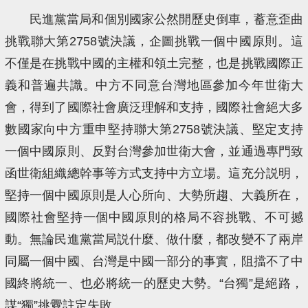
民進黨當局和個別國家公然開歷史倒車，蓄意歪曲
挑戰聯大第2758號決議，企圖挑戰一個中國原則。這
不僅是在挑戰中國的主權和領土完整，也是挑戰國際正
義和普遍共識。中方不同意台灣地區參加今年世衛大
會，得到了國際社會廣泛理解和支持，國際社會絕大多
數國家向中方重申堅持聯大第2758號決議、堅定支持
一個中國原則、反對台灣參加世衛大會，並通過專門致
函世衛組織總幹事等方式支持中方立場。這充分説明，
堅持一個中國原則是人心所向、大勢所趨、大義所在，
國際社會堅持一個中國原則的格局不容挑戰、不可撼
動。無論民進黨當局説什麼、做什麼，都改變不了兩岸
同屬一個中國、台灣是中國一部分的事實，阻擋不了中
國終將統一、也必將統一的歷史大勢。“台獨”是絕路，
謀“獨”挑釁註定失敗。