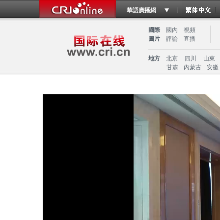
華語廣播網
國際
國內
視頻
圖片
評論
直播
地方
北京
四川
山東
甘肅
內蒙古
安徽