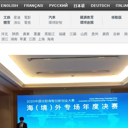
文娛
星途
電影
汽車
國廣教育
移動版
體育
演出
電視
環球財智
環球創業
河北
陝西
廣東
重慶
黑龍江
福建
江蘇
山西
貴州
廣西
吉林
湖
浙江
湖南
寧夏
江西
上海
海南