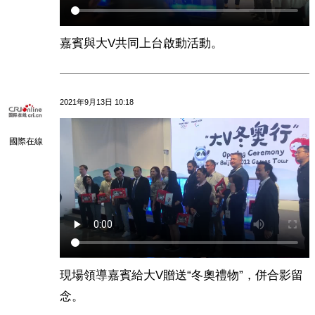
嘉賓與大V共同上台啟動活動。
2021年9月13日 10:18
國際在線
現場領導嘉賓給大V贈送“冬奧禮物”，併合影留
念。