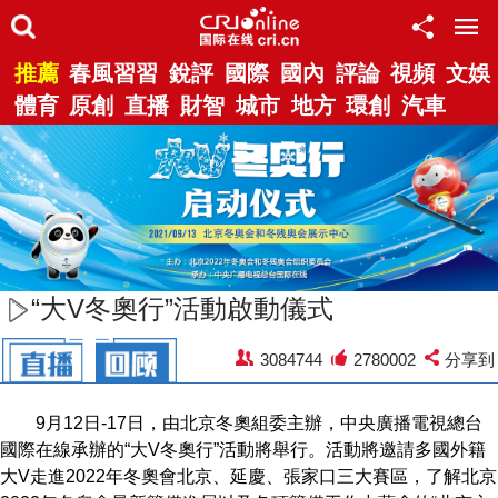
推薦
春風習習
銳評
國際
國內
評論
視頻
文娛
體育
原創
直播
財智
城市
地方
環創
汽車
“大V冬奧行”活動啟動儀式
3084744
2780002
分享到
9月12日-17日，由北京冬奧組委主辦，中央廣播電視總台
國際在線承辦的“大V冬奧行”活動將舉行。活動將邀請多國外籍
大V走進2022年冬奧會北京、延慶、張家口三大賽區，了解北京