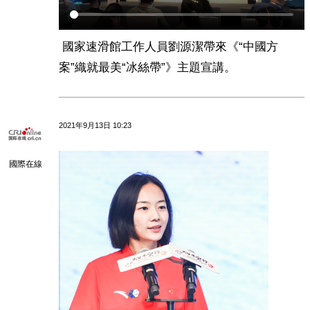
國家速滑館工作人員劉源潔帶來《“中國方
案”織就最美“冰絲帶”》主題宣講。
2021年9月13日 10:23
國際在線