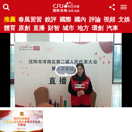
推薦
春風習習
銳評
國際
國內
評論
視頻
文娛
體育
原創
直播
財智
城市
地方
環創
汽車
Play
Video