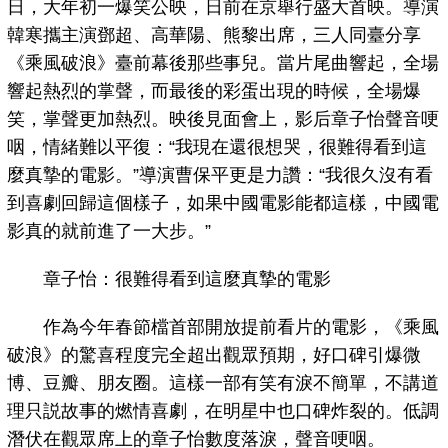
日，大年初一爆笑公映，日前在京舉行盛大首映。導演
韓寒攜主演鄧超、高華陽、熊黎出席，三人同臺分享
《乘風破浪》臺前幕後那些事兒。當片尾曲響起，全場
響起熱烈的掌聲，而最後的彩蛋出現的時候，全場爆
笑，掌聲更加熱烈。映後見面會上，影后章子怡聲音哽
咽，情緒難以平復：“我現在還很想哭，很難得看到這
麼真摯的電影。”導演曹保平更是力讚：“我很久沒有看
到喜劇回歸這個樣子，如果中國電影能都這樣，中國電
影真的就前進了一大步。”
章子怡：很難得看到這麼真摯的電影
作為今年春節檔首部開放提前看片的電影，《乘風
破浪》的驚喜程度完全超出觀眾預期，好口碑引爆微
博、豆瓣、朋友圈。這樣一部有笑有淚不簡單，不講道
理只説故事的燃情喜劇，在明星中也口碑炸裂的。低調
潛伏在觀眾席上的章子怡數度落淚，聲音哽咽。