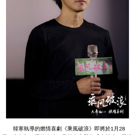
韓寒執導的燃情喜劇《乘風破浪》即將於1月28