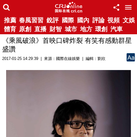
推薦
春風習習
銳評
國際
國內
評論
視頻
文娛
體育
原創
直播
財智
城市
地方
環創
汽車
《乘風破浪》首映口碑炸裂 有笑有感動群星
盛讚
2017-01-25 14:29:39 | 來源：國際在線娛樂 | 編輯：劉欣