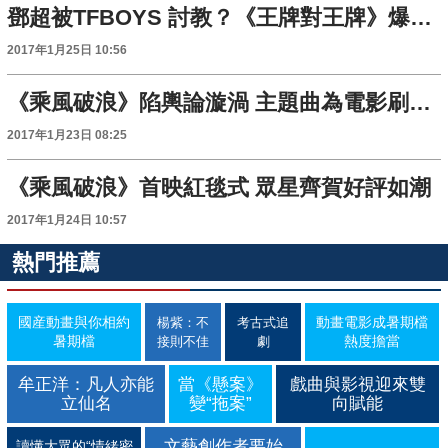
鄧超被TFBOYS 討教？《王牌對王牌》爆笑連炸
2017年1月25日 10:56
《乘風破浪》陷輿論漩渦 主題曲為電影刷存在感？
2017年1月23日 08:25
《乘風破浪》首映紅毯式 眾星齊賀好評如潮
2017年1月24日 10:57
熱門推薦
國産動畫與你相約
動畫電影成暑期檔
楊紫：不
考古式追
暑期檔
熱度擔當
接則不佳
劇
牟正洋：凡人亦能
當《懸案》
戲曲與影視迎來雙
立仙名
變“拖案”
向賦能
文藝創作者要始
讀懂大眾的“情緒密