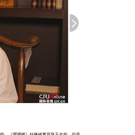
些。《瑯琊榜》好像確實是珠玉在前，但是