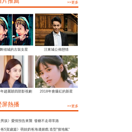
圖片推薦
>>更多
舞傾城的古裝女星
汪東城公佈戀情
18年趙麗穎四部影視劇
2018年會爆紅的新星
熒屏熱播
>>更多
老男孩》愛情預告來襲  發糖不走尋常路
爸5賀歲篇》萌娃奶爸海邊嬉戲 造型"接地氣"