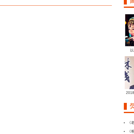
以
20
《
《爸