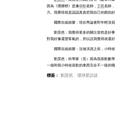
因為《瑯琊榜》是像
胡歌
老師，
王凱
老師，
力。我覺得就是認認真真把我自己的戲拍好
國際在線娛樂：現在輿論會對年輕演員
劉昊然：我覺得更多的關注當然是好事，
對我好像還蠻客氣的，所以説我覺得就還好
國際在線娛樂：沒做演員之前，小時候
劉昊然：科學家（笑）因為我喜歡數學，
一個和我小時候喜歡的東西完全不一樣的職
標簽：
劉昊然
環球星訪談