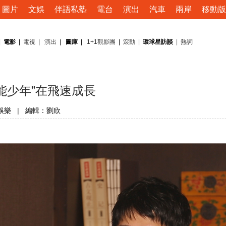
圖片
文娛
伴語私塾
電台
演出
汽車
兩岸
移動版
|
電影
|
電視
|
演出
|
圖庫
|
1+1觀影團
|
滾動
|
環球星訪談
|
熱詞
能少年”在飛速成長
娛樂
|
編輯：劉欣