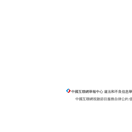
中國互聯網舉報中心 違法和不良信息舉報電話：0
中國互聯網視聽節目服務自律公約
信
返回頂端