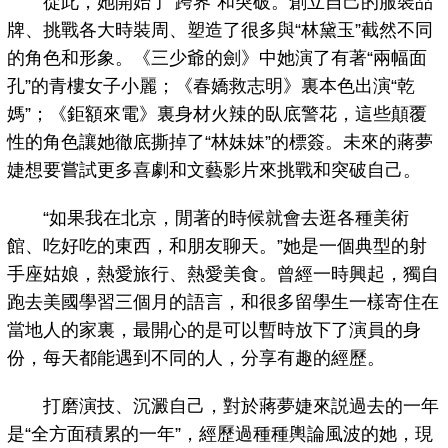
從此，她開始了“跨界”和突破。創立自己的服裝品
牌、挑戰各大時裝周、塑造了很多與“林黛玉”截然不同
的角色和形象。《三少爺的劍》中她演了有著“兩幅面
孔”的青樓女子小麗；《春嬌救志明》裏本色出演“乾
媽”；《鉅額來電》裏身材火辣的臥底警花，這些顛覆
性的角色讓她徹底撕掉了“林妹妹”的標簽。未來的蔣夢
婕想要嘗試更多喜劇和文藝影片來挑戰和突破自己。
“如果我在北京，閒著的時候就會去逛各種美術
館、吃好吃的東西，和朋友聊天。”她是一個典型的射
手座姑娘，熱愛旅行、熱愛美食。曾經一時興起，獨自
跑去美國學習三個月的語言，和很多留學生一樣寄住在
當地人的家裏，最開心的是可以暫時放下了演員的身
份，每天都能遇到不同的人，分享有趣的經歷。
打磨演技、沉澱自己，對於蔣夢婕來説過去的一年
是“全方面積累的一年”，經歷過種種輿論風波的她，現