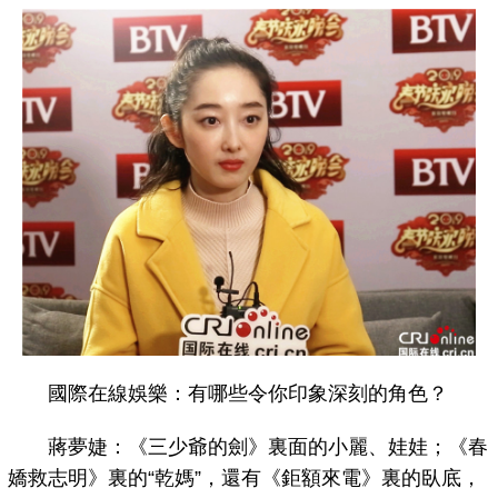
國際在線娛樂：有哪些令你印象深刻的角色？
蔣夢婕：《三少爺的劍》裏面的小麗、娃娃；《春
嬌救志明》裏的“乾媽”，還有《鉅額來電》裏的臥底，