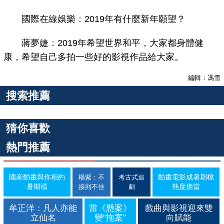
國際在線娛樂：2019年有什麼新年願望？
蔣夢婕：2019年希望世界和平，大家都身體健
康，希望自己多拍一些好的影視作品給大家。
編輯：馮雪
搜索推薦
猜你喜歡
熱門推薦
國産動畫與你相約
動畫電影成暑期檔
楊紫：不
考古式追
暑期檔
熱度擔當
接則不佳
劇
牟正洋：凡人亦能
當《懸案》
戲曲與影視迎來雙
立仙名
變“拖案”
向賦能