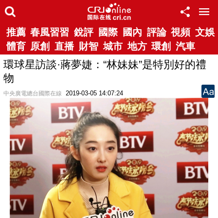
推薦
春風習習
銳評
國際
國內
評論
視頻
文娛
體育
原創
直播
財智
城市
地方
環創
汽車
環球星訪談·蔣夢婕：“林妹妹”是特別好的禮
物
2019-03-05 14:07:24
中央廣電總台國際在線