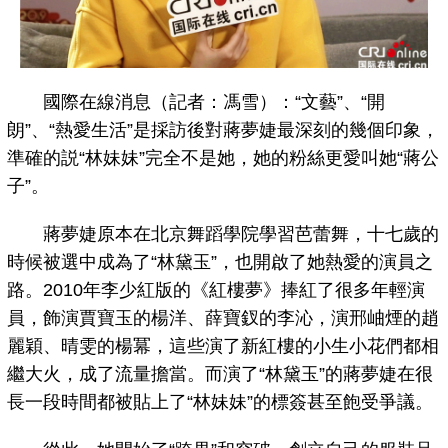
國際在線消息（記者：馮雪）：“文藝”、“開
朗”、“熱愛生活”是採訪後對蔣夢婕最深刻的幾個印象，
準確的説“林妹妹”完全不是她，她的粉絲更愛叫她“蔣公
子”。
蔣夢婕原本在北京舞蹈學院學習芭蕾舞，十七歲的
時候被選中成為了“林黛玉”，也開啟了她熱愛的演員之
路。2010年李少紅版的《紅樓夢》捧紅了很多年輕演
員，飾演賈寶玉的楊洋、薛寶釵的李沁，演邢岫煙的趙
麗穎、晴雯的楊冪，這些演了新紅樓的小生小花們都相
繼大火，成了流量擔當。而演了“林黛玉”的蔣夢婕在很
長一段時間都被貼上了“林妹妹”的標簽甚至飽受爭議。