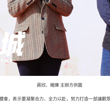
蔣欣、楊爍 主辦方供圖
會，表示要凝聚合力、全力以赴，努力打造一部讓觀眾