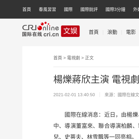
首頁
春風習習
國際
國際銳評
國際3分鐘
外
首頁
|
滾動
|
電影
首頁
>
電視劇
> 正文
楊爍蔣欣主演 電視
2021-02-01 13:40:50
來源：國際在線
國際在線消息：近日，由楊爍
中、導演董富來、聯合導演柏麟、
兒、史蒂夫、林雪飄等一同亮相。