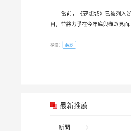
當前，《夢想城》已被列入浙江省
目，並將力爭在今年底與觀眾見面
標簽：
蔣欣
最新推薦
新聞