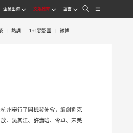
企業出海
文娛體育
語言
站內搜索
談
|
熱詞
|
1+1觀影團
|
微博
在杭州舉行了開機發佈會，編劇劉克
周放、吳其江、許瀟晗、令卓、宋美