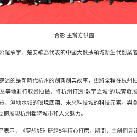
合影 主辦方供圖
羅承宇、楚安歌為代表的中國大數據領域新生代創業者
述的是新時代杭州的創新創業故事，更將全程在杭州拍
區等地進行取景拍攝，將杭州打造“數字之城”的現實發
質、濕地水城的環境底蘊、未來科技城的科技元素，與
立體展現杭州獨特城市和人文魅力。
表示，《夢想城》歷經5年精心打磨，期間，主創們見證