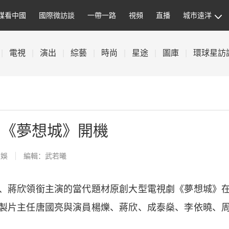
媒看中國
國際微訪談
一帶一路
視頻
直播
城市遠洋
|
電視
|
演出
|
綜藝
|
時尚
|
星途
|
圖庫
|
環球星訪
劇《夢想城》開機
文娛
編輯：武若曦
、
蔣欣
領銜主演的當代題材原創大型電視劇《夢想城》
製片主任唐國亮與演員楊爍、蔣欣、成泰燊、李依曉、