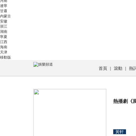
河南
遼寧
甘肅
內蒙古
安徽
浙江
湖南
寧夏
江西
海南
天津
移動版
首頁
|
滾動
|
熱
熱播劇《
黃軒