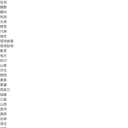
首頁
國際
國內
視頻
文娛
體育
汽車
城市
環球創業
環球財智
教育
地方
四川
山東
河北
陝西
廣東
重慶
黑龍江
福建
江蘇
山西
貴州
廣西
吉林
湖北