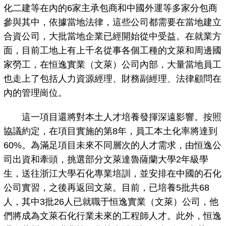
化二建等在內的6家主承包商和中國外運等多家分包商
參與其中，依據當地法律，這些公司都需要在當地建立
合資公司，大批當地企業已經開始從中受益。在就業方
面，目前工地上有上千名從事各個工種的文萊和周邊國
家勞工，在恒逸實業（文萊）公司內部，大量當地員工
也走上了包括人力資源經理、財務副經理、法律顧問在
內的管理崗位。
這一項目還將對本土人才培養發揮深遠影響。按照
協議約定，在項目實施的第8年，員工本土化率將達到
60%。為滿足項目未來不同層次的人才需求，由恒逸公
司出資和牽頭，挑選部分文萊達魯薩蘭大學2年級學
生，送往浙江大學石化專業培訓，並安排在中國的石化
公司實習，之後再返回文萊。目前，已培養5批共68
人，其中3批26人已就職于恒逸實業（文萊）公司，他
們將成為文萊石化行業未來的工程師人才。此外，恒逸