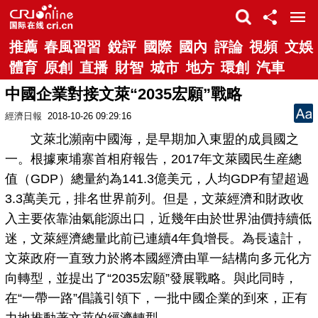
推薦
春風習習
銳評
國際
國內
評論
視頻
文娛
體育
原創
直播
財智
城市
地方
環創
汽車
中國企業對接文萊“2035宏願”戰略
經濟日報
2018-10-26 09:29:16
文萊北瀕南中國海，是早期加入東盟的成員國之
一。根據柬埔寨首相府報告，2017年文萊國民生産總
值（GDP）總量約為141.3億美元，人均GDP有望超過
3.3萬美元，排名世界前列。但是，文萊經濟和財政收
入主要依靠油氣能源出口，近幾年由於世界油價持續低
迷，文萊經濟總量此前已連續4年負增長。為長遠計，
文萊政府一直致力於將本國經濟由單一結構向多元化方
向轉型，並提出了“2035宏願”發展戰略。與此同時，
在“一帶一路”倡議引領下，一批中國企業的到來，正有