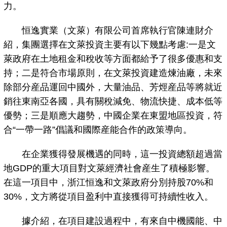
力。
恒逸實業（文萊）有限公司首席執行官陳連財介
紹，集團選擇在文萊投資主要有以下幾點考慮:一是文
萊政府在土地租金和稅收等方面都給予了很多優惠和支
持；二是符合市場原則，在文萊投資建造煉油廠，未來
除部分産品運回中國外，大量油品、芳烴産品等將就近
銷往東南亞各國，具有關稅減免、物流快捷、成本低等
優勢；三是順應大趨勢，中國企業在東盟地區投資，符
合“一帶一路”倡議和國際産能合作的政策導向。
在企業獲得發展機遇的同時，這一投資總額超過當
地GDP的重大項目對文萊經濟社會産生了積極影響。
在這一項目中，浙江恒逸和文萊政府分別持股70%和
30%，文方將從項目盈利中直接獲得可持續性收入。
據介紹，在項目建設過程中，有來自中機國能、中