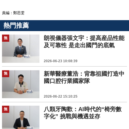
責編：鄭思雯
熱門推薦
朗視儀器張文宇：提高産品性能
無
及可靠性 是走出國門的底氣
2026-06-23 10:08:39
新華醫療董浩：背靠祖國打造中
無
國口腔行業國家隊
2026-06-22 15:10:25
八顆牙陶歡：AI時代的“椅旁數
無
字化” 挑戰與機遇並存