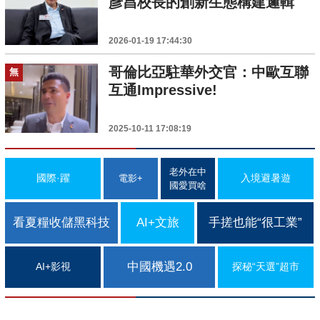
彥昌校長的創新生態構建邏輯
2026-01-19 17:44:30
哥倫比亞駐華外交官：中歐互聯
無
互通Impressive!
2025-10-11 17:08:19
老外在中
國際·躍
入境避暑遊
電影+
國愛買啥
看夏糧收儲黑科技
AI+文旅
手搓也能“很工業”
中國機遇2.0
AI+影視
探秘“天選”超市