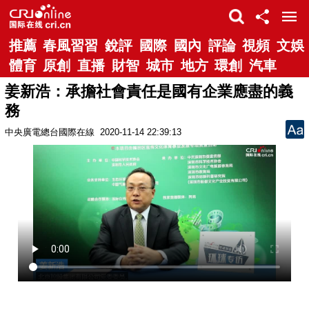
推薦
春風習習
銳評
國際
國內
評論
視頻
文娛
體育
原創
直播
財智
城市
地方
環創
汽車
姜新浩：承擔社會責任是國有企業應盡的義
務
中央廣電總台國際在線
2020-11-14 22:39:13