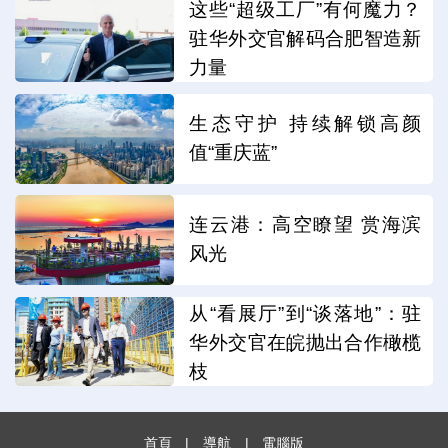
这些“超级工厂”有何魔力？
驻华外交官解码合肥智造新
力量
生态守护 持续解锁高颜
值“重庆蓝”
连云港：高空瞭望 赏海滨
风光
从“看展厅”到“谈落地”：驻
华外交官在皖抛出合作橄榄
枝
首頁
|
導航
|
電腦版