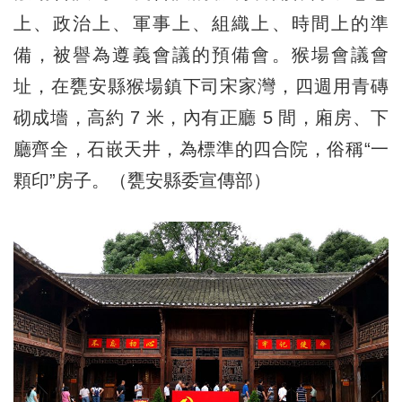
上、政治上、軍事上、組織上、時間上的準
備，被譽為遵義會議的預備會。猴場會議會
址，在甕安縣猴場鎮下司宋家灣，四週用青磚
砌成墻，高約 7 米，內有正廳 5 間，廂房、下
廳齊全，石嵌天井，為標準的四合院，俗稱“一
顆印”房子。（甕安縣委宣傳部）