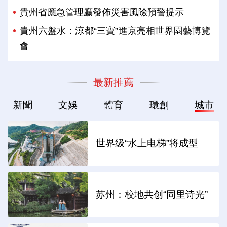
貴州省應急管理廳發佈災害風險預警提示
貴州六盤水：涼都“三寶”進京亮相世界園藝博覽
會
最新推薦
新聞
文娛
體育
環創
城市
世界级“水上电梯”将成型
苏州：校地共创“同里诗光”