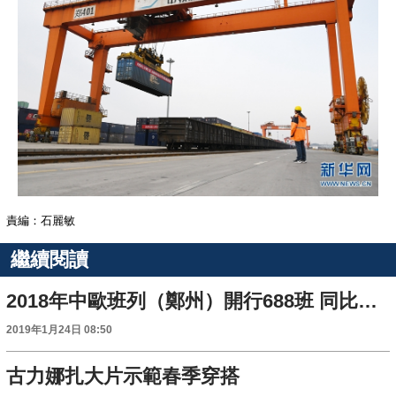
責編：石麗敏
繼續閱讀
2018年中歐班列（鄭州）開行688班 同比增長46.1% 連續5年增幅超四成
2019年1月24日 08:50
古力娜扎大片示範春季穿搭