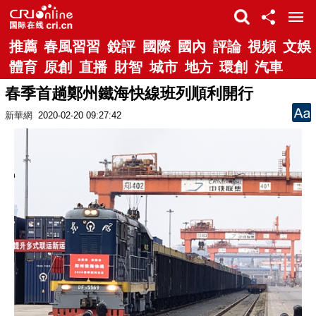
推薦
春風習習
銳評
國際
國內
評論
視頻
文娛
體育
原創
直播
財智
城市
地方
環創
汽車
春季首趟鄭州鐵海快線班列順利開行
新華網
2020-02-20 09:27:42