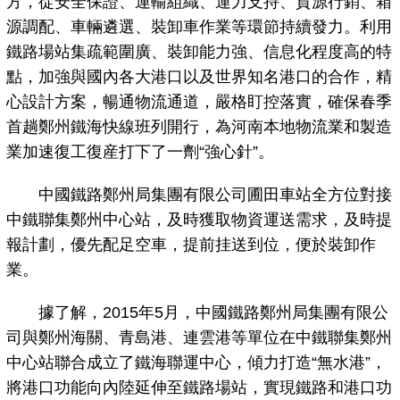
方，從安全保證、運輸組織、運力支持、貨源行銷、箱
源調配、車輛遴選、裝卸車作業等環節持續發力。利用
鐵路場站集疏範圍廣、裝卸能力強、信息化程度高的特
點，加強與國內各大港口以及世界知名港口的合作，精
心設計方案，暢通物流通道，嚴格盯控落實，確保春季
首趟鄭州鐵海快線班列開行，為河南本地物流業和製造
業加速復工復産打下了一劑“強心針”。
中國鐵路鄭州局集團有限公司圃田車站全方位對接
中鐵聯集鄭州中心站，及時獲取物資運送需求，及時提
報計劃，優先配足空車，提前挂送到位，便於裝卸作
業。
據了解，2015年5月，中國鐵路鄭州局集團有限公
司與鄭州海關、青島港、連雲港等單位在中鐵聯集鄭州
中心站聯合成立了鐵海聯運中心，傾力打造“無水港”，
將港口功能向內陸延伸至鐵路場站，實現鐵路和港口功