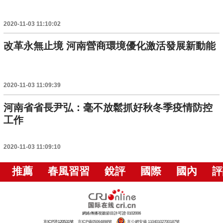
2020-11-03 11:10:02
改革永無止境 河南營商環境優化激活發展新動能
2020-11-03 11:09:39
河南省省長尹弘：毫不放鬆抓好秋冬季疫情防控
工作
2020-11-03 11:09:10
推薦
春風習習
銳評
國際
國內
評
網絡傳播視聽節目許可證 0102006
京ICP證120531號
京ICP備05064898號
京公網安備 11040102700187號