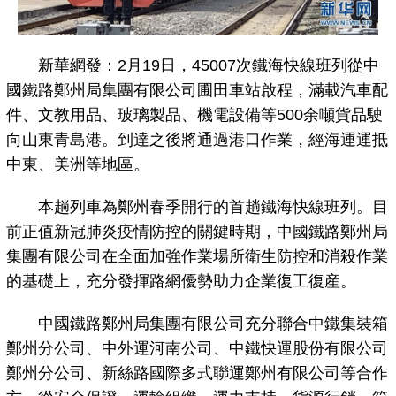
新華網發：2月19日，45007次鐵海快線班列從中
國鐵路鄭州局集團有限公司圃田車站啟程，滿載汽車配
件、文教用品、玻璃製品、機電設備等500余噸貨品駛
向山東青島港。到達之後將通過港口作業，經海運運抵
中東、美洲等地區。
本趟列車為鄭州春季開行的首趟鐵海快線班列。目
前正值新冠肺炎疫情防控的關鍵時期，中國鐵路鄭州局
集團有限公司在全面加強作業場所衛生防控和消殺作業
的基礎上，充分發揮路網優勢助力企業復工復産。
中國鐵路鄭州局集團有限公司充分聯合中鐵集裝箱
鄭州分公司、中外運河南公司、中鐵快運股份有限公司
鄭州分公司、新絲路國際多式聯運鄭州有限公司等合作