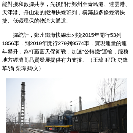
能對接和數據共享，先後開行鄭州至青島港、連雲港、
天津港、舟山港的鐵海快線班列，構築起多條經濟快
捷、低碳環保的物流大通道。
據統計，鄭州鐵海快線班列從2015年開行53列
1856車，到2019年開行279列9574車，實現運量的連
年攀升，為打贏藍天保衛戰，加速“公轉鐵”運輸，服務
地方經濟高品質發展提供有力支撐。（王瑋 程飛 史鋒
華/攝 栗璋鵬/文）