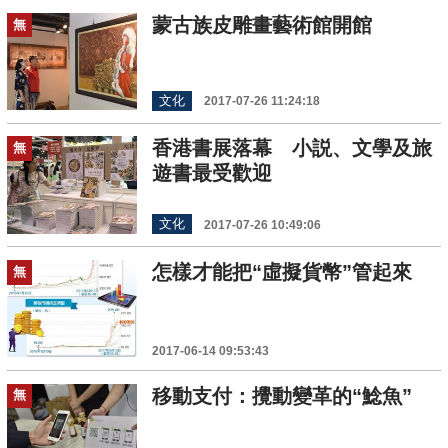
蒙古族皮雕畫藝術館開館
無
文化
2017-07-26 11:24:18
香港書展落幕 小説、文學及旅
無
遊書最受歡迎
文化
2017-07-26 10:49:06
怎樣才能把“虛擬貨幣”管起來
無
2017-06-14 09:53:43
移動支付：攪動變革的“鯰魚”
無