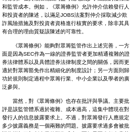
和監管成本。例如，《眾籌條例》允許仲介信賴發行人
和投資者的陳述，以滿足JOBS法案對仲介採取減少欺
詐風險措施及對投資者資格進行核實的要求，除非其具
有合理的理由質疑該陳述的可靠性。
《眾籌條例》能夠對眾籌監管作出上述完善，一方
面是因為SEC作為一線的證券監管者更加精通複雜的證
券法律體系以及具體證券法律制度之間的關係，因而更
適於對眾籌豁免作出精細化的制度設計；另一方面則歸
功於規則制定過程中眾籌行業、中小企業以及學者的廣
泛參與。
當然，對《眾籌條例》也存在批評與爭議。主要批
評是該監管體系過於複雜、成本過高，這集中體現在對
發行人的信息披露要求上。不過，對眾籌發行人應規定
多少披露義務是一個兩難的問題。披露要求過多會被批