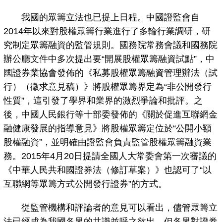
我國的眾籌立法也已提上日程。中國證監會自
2014年以來對股權眾籌行業進行了多輪行業調研，研
究制定眾籌融資的監管規則。國務院常務會議和國務院
辦公廳文件中多次提出要“開展股權眾籌融資試點”，中
國證券業協會發佈的《私募股權眾籌融資管理辦法（試
行）（徵求意見稿）》將股權眾籌界定為“非公開發行
性質”，這引發了學界和業界的激烈爭論和批評。之
後，中國人民銀行等十部委發佈的《關於促進互聯網金
融健康發展的指導意見》將股權眾籌定位於“公開小額
股權融資”，並明確由證監會負責監管股權眾籌融資業
務。2015年4月20日提請全國人大常委會第一次審議的
《中華人民共和國證券法（修訂草案）》也認可了“以
互聯網等眾籌方式公開發行證券”的方式。
從監管機構和評論者的意見可以看出，儘管眾籌立
法已經成為我國各界的共識並呼之欲出，但各界對證券