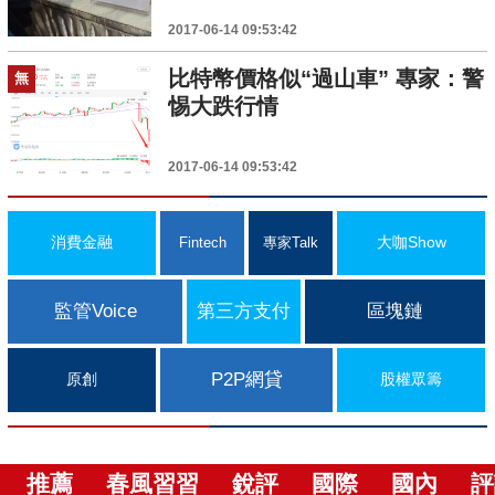
2017-06-14 09:53:42
比特幣價格似“過山車” 專家：警
無
惕大跌行情
2017-06-14 09:53:42
消費金融
大咖Show
Fintech
專家Talk
監管Voice
第三方支付
區塊鏈
P2P網貸
原創
股權眾籌
推薦
春風習習
銳評
國際
國內
評