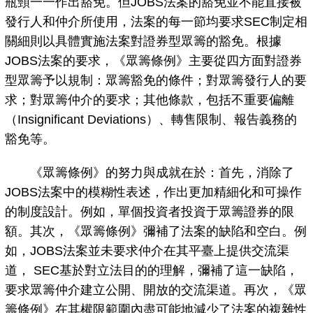
瓶頸一一作出豁免。但JOBS法案的豁免並不能直接被
發行人和仲介所使用，法案的每一節均要求SEC制定相
關細則以具體實施法案對證券型眾籌的豁免。根據
JOBS法案的要求，《眾籌條例》主要從四方面對證券
型眾籌予以規制：眾籌豁免的條件；對眾籌發行人的要
求；對眾籌仲介的要求；其他條款，包括不重要偏離
（Insignificant Deviations）、轉售限制、報告義務的
豁免等。
《眾籌條例》的努力與成就在於：首先，消除了
JOBS法案中的模糊性表述，作出更加精細化和可操作
的制度設計。例如，單個投資者投資于眾籌證券的限
額。其次，《眾籌條例》彌補了法案的缺陷和空白。例
如，JOBS法案並未要求仲介在其平臺上提供交流渠
道， SEC基於對立法目的的理解，彌補了這一缺陷，
要求眾籌仲介建立公開、開放的交流渠道。再次，《眾
籌條例》在其權限範圍內盡可能地減少了法案的複雜性