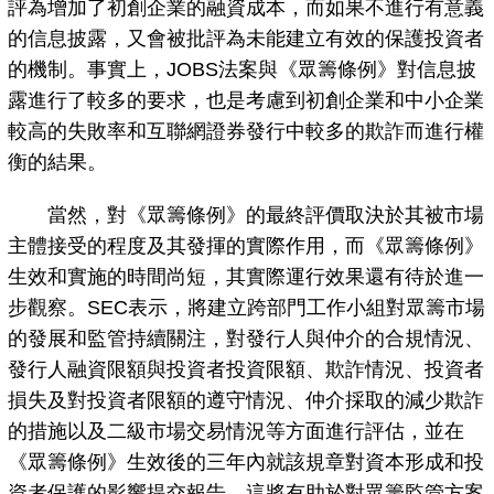
評為增加了初創企業的融資成本，而如果不進行有意義
的信息披露，又會被批評為未能建立有效的保護投資者
的機制。事實上，JOBS法案與《眾籌條例》對信息披
露進行了較多的要求，也是考慮到初創企業和中小企業
較高的失敗率和互聯網證券發行中較多的欺詐而進行權
衡的結果。
當然，對《眾籌條例》的最終評價取決於其被市場
主體接受的程度及其發揮的實際作用，而《眾籌條例》
生效和實施的時間尚短，其實際運行效果還有待於進一
步觀察。SEC表示，將建立跨部門工作小組對眾籌市場
的發展和監管持續關注，對發行人與仲介的合規情況、
發行人融資限額與投資者投資限額、欺詐情況、投資者
損失及對投資者限額的遵守情況、仲介採取的減少欺詐
的措施以及二級市場交易情況等方面進行評估，並在
《眾籌條例》生效後的三年內就該規章對資本形成和投
資者保護的影響提交報告。這將有助於對眾籌監管方案