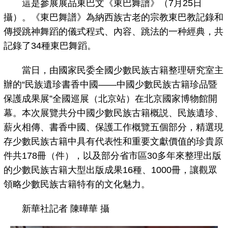
這是參展展品東巴文《東巴舞譜》（7月25日
攝）。《東巴舞譜》為納西族古老的宗教東巴教記錄和
傳授跳神舞蹈的儀式程式、內容、跳法的一种經典，共
記錄了34種東巴舞蹈。
當日，由國家民委全國少數民族古籍整理研究室主
辦的“民族遺珍書香中國——中國少數民族古籍珍品暨
保護成果展”全國巡展（北京站）在北京國家博物館開
幕。本次展覽共分中國少數民族古籍概説、民族遺珍、
薪火相傳、書香中國、保護工作概覽五個部分，精選現
存少數民族古籍中具有代表性和重要文獻價值的珍貴原
件共178冊（件），以及部分省市區30多年來整理出版
的少數民族古籍大型出版成果16種、1000冊，讓觀眾
領略少數民族古籍特有的文化魅力。
新華社記者 陳曄華 攝