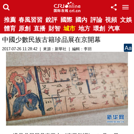
推薦
春風習習
銳評
國際
國內
評論
視頻
文娛
體育
原創
直播
財智
城市
地方
環創
汽車
中國少數民族古籍珍品展在京開幕
2017-07-26 11:28:42 | 來源：新華社 | 編輯：李玥