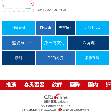
2017-06-14 09:53:42
消費金融
大咖Show
Fintech
專家Talk
監管Voice
第三方支付
區塊鏈
P2P網貸
原創
股權眾籌
推薦
春風習習
銳評
國際
國內
評
網絡傳播視聽節目許可證 0102006
京ICP證120531號
京ICP備05064898號
京公網安備 11040102700187號