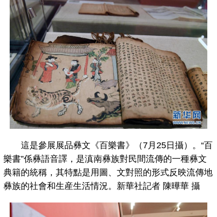
這是參展展品彝文《百樂書》（7月25日攝）。“百
樂書”係彝語音譯，是滇南彝族對民間流傳的一種彝文
典籍的統稱，其特點是用圖、文對照的形式反映流傳地
彝族的社會和生産生活情況。新華社記者 陳曄華 攝