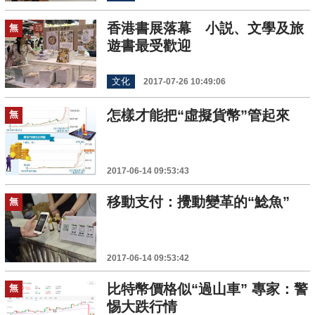
香港書展落幕 小説、文學及旅
無
遊書最受歡迎
文化
2017-07-26 10:49:06
怎樣才能把“虛擬貨幣”管起來
無
2017-06-14 09:53:43
移動支付：攪動變革的“鯰魚”
無
2017-06-14 09:53:42
比特幣價格似“過山車” 專家：警
無
惕大跌行情