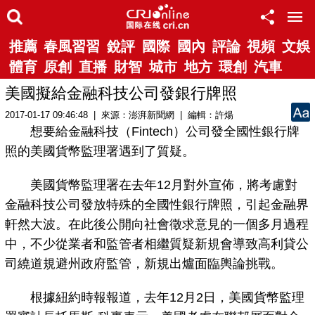
推薦
春風習習
銳評
國際
國內
評論
視頻
文娛
體育
原創
直播
財智
城市
地方
環創
汽車
美國擬給金融科技公司發銀行牌照
2017-01-17 09:46:48 | 來源：澎湃新聞網 | 編輯：許煬
想要給金融科技（Fintech）公司發全國性銀行牌
照的美國貨幣監理署遇到了質疑。
美國貨幣監理署在去年12月對外宣佈，將考慮對
金融科技公司發放特殊的全國性銀行牌照，引起金融界
軒然大波。在此後公開向社會徵求意見的一個多月過程
中，不少從業者和監管者相繼質疑新規會導致高利貸公
司繞道規避州政府監管，新規出爐面臨輿論挑戰。
根據紐約時報報道，去年12月2日，美國貨幣監理