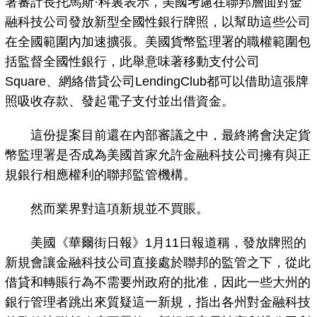
署審計長托馬斯·科裏表示，美國考慮在聯邦層面對金
融科技公司發放新型全國性銀行牌照，以幫助這些公司
在全國範圍內加速擴張。美國貨幣監理署的職權範圍包
括監督全國性銀行，此舉意味著移動支付公司
Square、網絡借貸公司LendingClub都可以借助這張牌
照吸收存款、發起電子支付並出借資金。
這份提案目前還在內部審議之中，最終將會決定貨
幣監理署是否成為美國首家允許金融科技公司擁有與正
規銀行相應權利的聯邦監管機構。
然而業界對這項新規並不買賬。
美國《華爾街日報》1月11日報道稱，發放牌照的
新規會讓金融科技公司直接處於聯邦的監管之下，從此
借貸和轉賬行為不需要州政府的批准，因此一些大州的
銀行管理者跳出來質疑這一新規，指出各州對金融科技