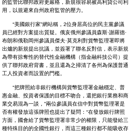
的監管比聯邦政府更嚴格，新規很容易被高利貸公司利
用，以規避來自州政府監管的壓力。
“美國銀行家”網站稱，2位身居高位的民主黨參議
員已經對方案提出質疑。俄亥俄州參議員森斯·謝羅德·
布朗和俄勒岡州參議員傑夫·莫克利對貨幣監理署即將
出爐的新規提出抗議，並簽署了聯名反對信，表示新規
為帶有掠奪性的替代性金融機構（指金融科技公司）提
供了聯邦政府背書，並且還為之掃清了各州為保護普通
工人投資者而設置的門檻。
“把牌照給非銀行機構與貨幣監理署金融穩定、普
惠金融、投資者保護的目標不吻合，還把銀行業務和商
業交易混為一談，”兩位參議員在信中對貨幣監理署是
否有權發放這張牌照也提出了疑問：“在發放銀行牌照
方面，國會給了貨幣監理署非常少的權限，只能發給三
種特殊目的的全國性銀行，而這三種銀行都不能吸收存