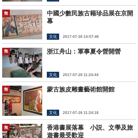
中國少數民族古籍珍品展在京開
無
幕
文化
2017-07-26 14:57:46
浙江舟山：軍事夏令營開營
無
文化
2017-07-26 11:24:44
蒙古族皮雕畫藝術館開館
無
文化
2017-07-26 11:24:18
香港書展落幕 小説、文學及旅
無
遊書最受歡迎