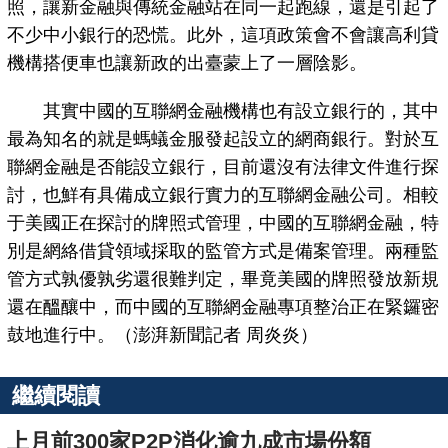
照，讓新金融與傳統金融站在同一起跑線，還是引起了
不少中小銀行的恐慌。此外，這項政策會不會讓高利貸
機構搭便車也讓新政的出臺蒙上了一層陰影。
其實中國的互聯網金融機構也有設立銀行的，其中
最為知名的就是螞蟻金服發起設立的網商銀行。對於互
聯網金融是否能設立銀行，目前還沒有法律文件進行探
討，也鮮有具備成立銀行實力的互聯網金融公司。相較
于美國正在探討的牌照式管理，中國的互聯網金融，特
別是網絡借貸領域採取的監管方式是備案管理。兩種監
管方式孰優孰劣還很難判定，畢竟美國的牌照發放新規
還在醞釀中，而中國的互聯網金融專項整治正在緊鑼密
鼓地進行中。（澎湃新聞記者 周炎炎）
繼續閱讀
上月前300家P2P消化逾九成市場份額