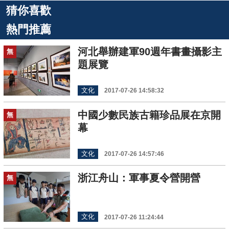
猜你喜歡
熱門推薦
河北舉辦建軍90週年書畫攝影主
無
題展覽
文化
2017-07-26 14:58:32
中國少數民族古籍珍品展在京開
無
幕
文化
2017-07-26 14:57:46
浙江舟山：軍事夏令營開營
無
文化
2017-07-26 11:24:44