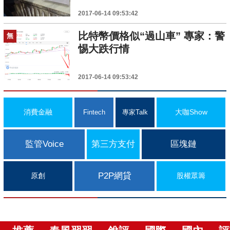
2017-06-14 09:53:42
比特幣價格似“過山車” 專家：警
無
惕大跌行情
2017-06-14 09:53:42
消費金融
大咖Show
Fintech
專家Talk
監管Voice
第三方支付
區塊鏈
P2P網貸
原創
股權眾籌