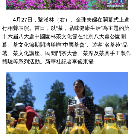
4月27日，鞏漢林（右）、金珠夫婦在開幕式上進
行相聲表演。當日，以“茶，品味健康生活”為主題的第
十六屆八大處中國園林茶文化節在北京八大處公園開
幕。茶文化節期間將舉辦“中國茶會”、遊客“名茶苑”品
茗、茶文化講座、民間鬥茶大會、茶席及茶具手工製作
體驗等系列活動。新華社記者李俊東攝