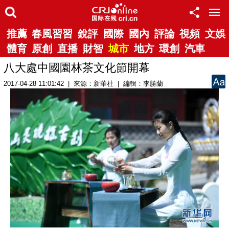
推薦
春風習習
銳評
國際
國內
評論
視頻
文娛
體育
原創
直播
財智
城市
地方
環創
汽車
八大處中國園林茶文化節開幕
2017-04-28 11:01:42 | 來源：新華社 | 編輯：李勝蘭