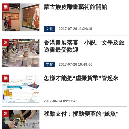
蒙古族皮雕畫藝術館開館
無
文化
2017-07-26 11:24:18
香港書展落幕 小説、文學及旅
無
遊書最受歡迎
文化
2017-07-26 10:49:06
怎樣才能把“虛擬貨幣”管起來
無
2017-06-14 09:53:43
移動支付：攪動變革的“鯰魚”
無