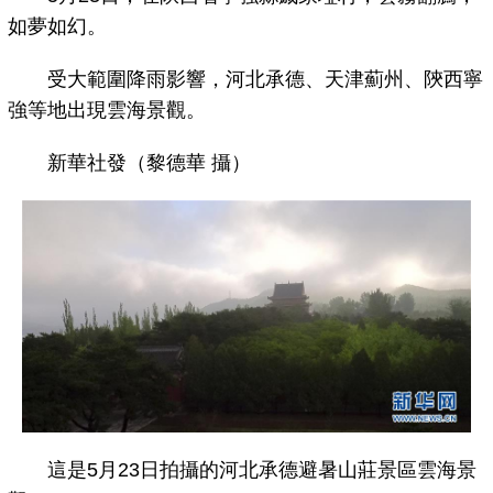
如夢如幻。
受大範圍降雨影響，河北承德、天津薊州、陝西寧
強等地出現雲海景觀。
新華社發（黎德華 攝）
這是5月23日拍攝的河北承德避暑山莊景區雲海景