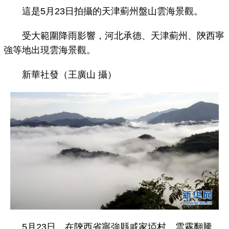
這是5月23日拍攝的天津薊州盤山雲海景觀。
受大範圍降雨影響，河北承德、天津薊州、陝西寧
強等地出現雲海景觀。
新華社發（王廣山 攝）
5月23日，在陝西省寧強縣戚家埡村，雲霧翻騰，