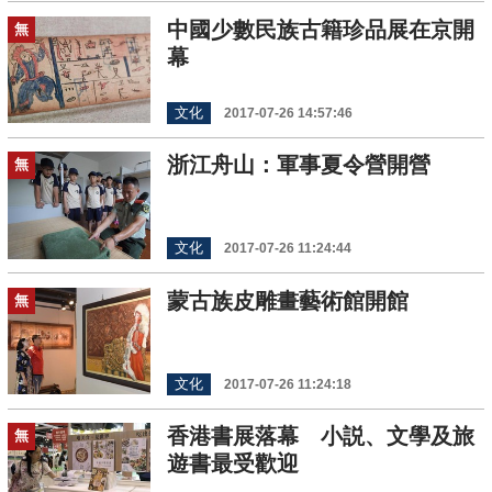
中國少數民族古籍珍品展在京開
無
幕
文化
2017-07-26 14:57:46
浙江舟山：軍事夏令營開營
無
文化
2017-07-26 11:24:44
蒙古族皮雕畫藝術館開館
無
文化
2017-07-26 11:24:18
香港書展落幕 小説、文學及旅
無
遊書最受歡迎