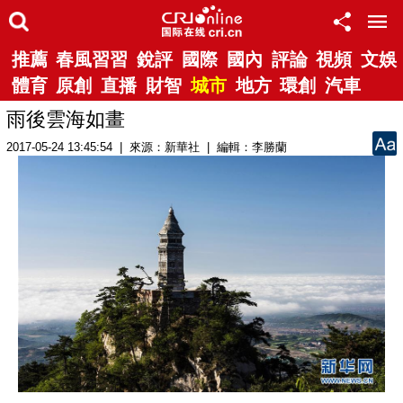
推薦
春風習習
銳評
國際
國內
評論
視頻
文娛
體育
原創
直播
財智
城市
地方
環創
汽車
雨後雲海如畫
2017-05-24 13:45:54 | 來源：新華社 | 編輯：李勝蘭