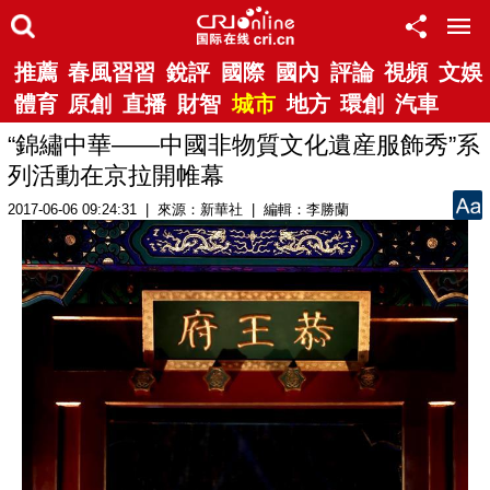
推薦
春風習習
銳評
國際
國內
評論
視頻
文娛
體育
原創
直播
財智
城市
地方
環創
汽車
“錦繡中華——中國非物質文化遺産服飾秀”系
列活動在京拉開帷幕
2017-06-06 09:24:31 | 來源：新華社 | 編輯：李勝蘭