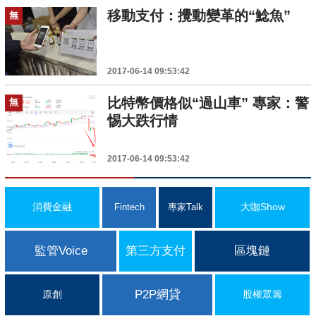
移動支付：攪動變革的“鯰魚”
無
2017-06-14 09:53:42
比特幣價格似“過山車” 專家：警
無
惕大跌行情
2017-06-14 09:53:42
消費金融
大咖Show
Fintech
專家Talk
監管Voice
第三方支付
區塊鏈
P2P網貸
原創
股權眾籌