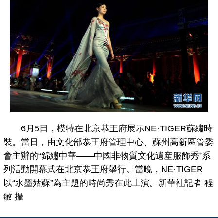
6月5日，模特在北京恭王府展示NE·TIGER蘇繡時
裝。當日，由文化部恭王府管理中心、蘇州高新區管委
會主辦的“錦繡中華——中國非物質文化遺産服飾秀”系
列活動開幕式在北京恭王府舉行。當晚，NE·TIGER
以“水墨姑蘇”為主題的時尚秀在此上演。新華社記者 程
敏 攝