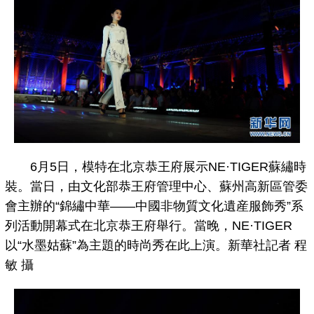
6月5日，模特在北京恭王府展示NE·TIGER蘇繡時
裝。當日，由文化部恭王府管理中心、蘇州高新區管委
會主辦的“錦繡中華——中國非物質文化遺産服飾秀”系
列活動開幕式在北京恭王府舉行。當晚，NE·TIGER
以“水墨姑蘇”為主題的時尚秀在此上演。新華社記者 程
敏 攝