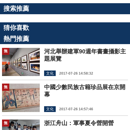
搜索推薦
猜你喜歡
熱門推薦
河北舉辦建軍90週年書畫攝影主
無
題展覽
文化
2017-07-26 14:58:32
中國少數民族古籍珍品展在京開
無
幕
文化
2017-07-26 14:57:46
浙江舟山：軍事夏令營開營
無