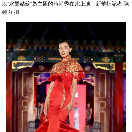
以“水墨姑蘇”為主題的時尚秀在此上演。新華社記者 陳
建力 攝