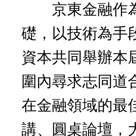
京東金融作為
礎，以技術為手
資本共同舉辦本
圍內尋求志同道
在金融領域的最
講、圓桌論壇，