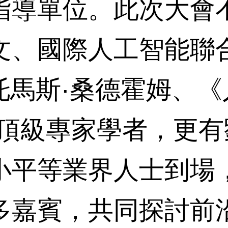
指導單位。此次大會
文、國際人工智能聯
托馬斯·桑德霍姆、
等頂級專家學者，更
小平等業界人士到場
多嘉賓，共同探討前