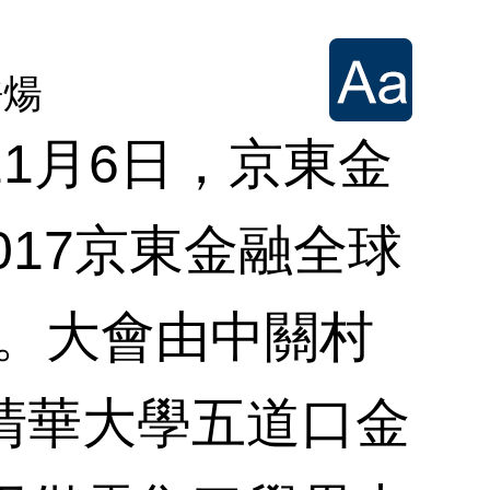
許煬
月6日，京東金
017京東金融全球
幕。大會由中關村
清華大學五道口金