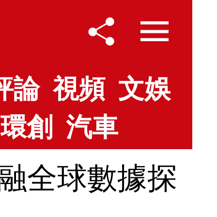
評論
視頻
文娛
環創
汽車
金融全球數據探