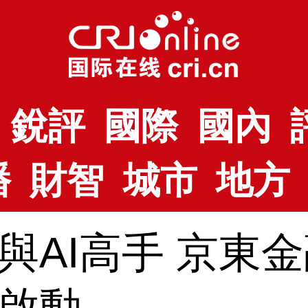
銳評
國際
國內
播
財智
城市
地方
與AI高手 京東
啟動