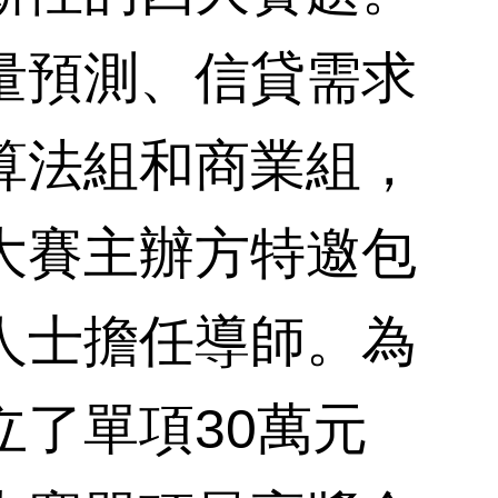
量預測、信貸需求
算法組和商業組，
大賽主辦方特邀包
人士擔任導師。為
了單項30萬元