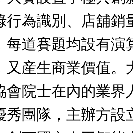
錄行為識別、店舖銷
，每道賽題均設有演
，又産生商業價值。
協會院士在內的業界
優秀團隊，主辦方設立