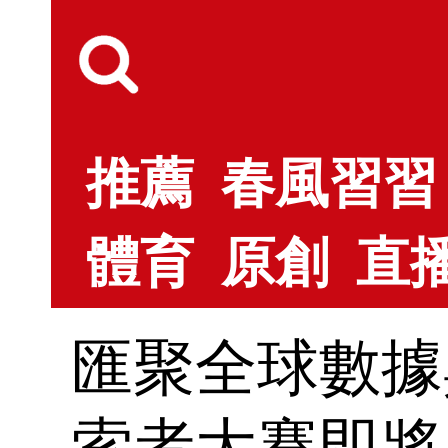
推薦
春風習習
體育
原創
直
匯聚全球數據
索者大賽即將