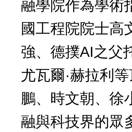
融學院作為學術
國工程院院士高
強、德撲AI之父
尤瓦爾·赫拉利
鵬、時文朝、徐
融與科技界的眾