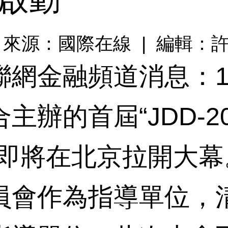
:45 | 來源：國際在線 | 編輯：
金融頻道消息：11
主辦的首屆“JDD-2
”即將在北京拉開大
員會作為指導單位，