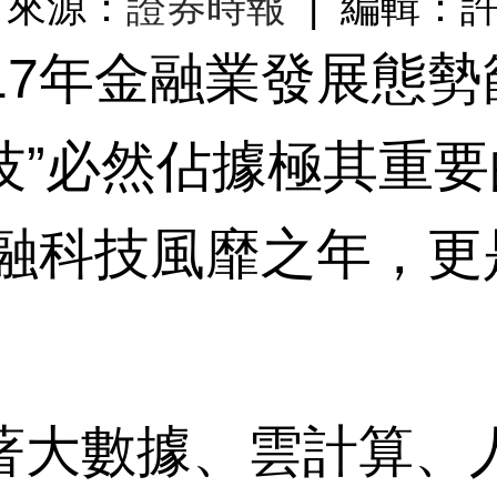
 | 來源：
證券時報
| 編輯：
7年金融業發展態勢
科技”必然佔據極其重
金融科技風靡之年，
大數據、雲計算、人