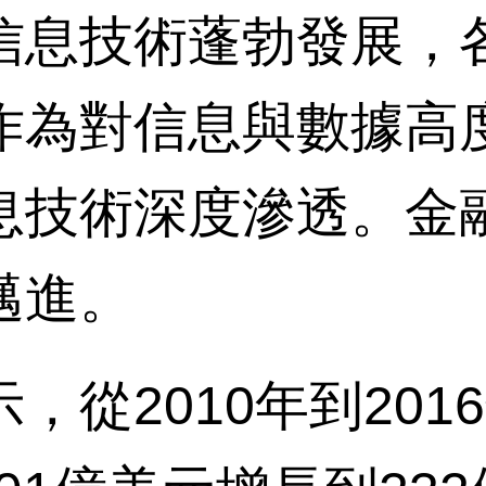
信息技術蓬勃發展，
作為對信息與數據高
息技術深度滲透。金
邁進。
2010年到201