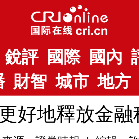
銳評
國際
國內
播
財智
城市
地方
更好地釋放金融