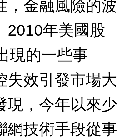
，金融風險的波
2010年美國股
年出現的一些事
控失效引發市場大
發現，今年以來少
聯網技術手段從事