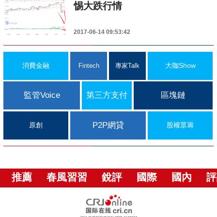
惕大跌行情
2017-06-14 09:53:42
消費金融
大咖Show
Fintech
專家Talk
監管Voice
第三方支付
區塊鏈
P2P網貸
原創
股權眾籌
推薦
春風習習
銳評
國際
國內
評