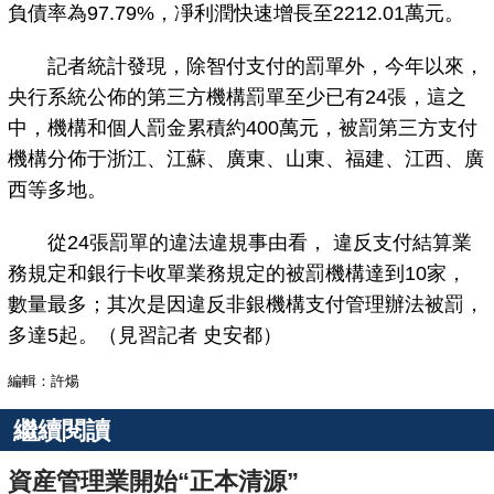
負債率為97.79%，凈利潤快速增長至2212.01萬元。
記者統計發現，除智付支付的罰單外，今年以來，
央行系統公佈的第三方機構罰單至少已有24張，這之
中，機構和個人罰金累積約400萬元，被罰第三方支付
機構分佈于浙江、江蘇、廣東、山東、福建、江西、廣
西等多地。
從24張罰單的違法違規事由看， 違反支付結算業
務規定和銀行卡收單業務規定的被罰機構達到10家，
數量最多；其次是因違反非銀機構支付管理辦法被罰，
多達5起。（見習記者 史安都）
編輯：許煬
繼續閱讀
資産管理業開始“正本清源”