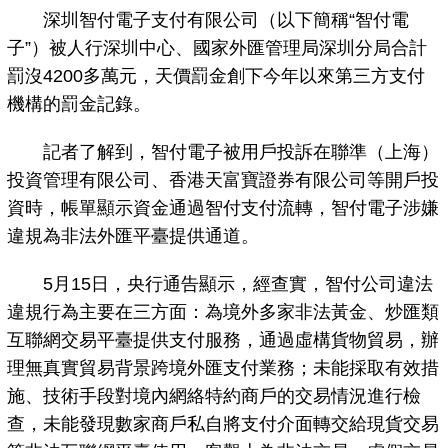
深圳智付電子支付有限公司（以下簡稱“智付電
子”）被人行深圳中心、國家外匯管理局深圳分局合計
罰沒4200多萬元，天價罰金創下今年以來第三方支付
機構的罰金記錄。
記者了解到，智付電子被用戶投訴在聯準（上海）
投資管理有限公司、香港天富寶證券有限公司等開戶投
資時，帳單顯示資金通過智付支付流轉，智付電子涉嫌
違規為非法外匯平臺提供通道。
5月15日，央行通告顯示，經查實，智付公司違法
違規行為主要在三方面：為境外多家非法黃金、炒匯類
互聯網交易平臺提供支付服務，通過虛構貨物貿易，辦
理無真實貿易背景跨境外匯支付業務；未能採取有效措
施、技術手段對境內網絡特約商戶的交易情況進行檢
查，未能發現數家商戶私自將支付介面轉交給現貨交易