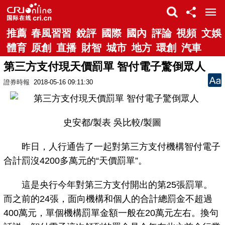
推薦
春風習習
銳評
國際
國內
評論
視頻
文娛
體育
原創
直播
財智
城市
地方
環創
汽車
第三方支付現天價罰單 智付電子驚倒眾人
證券時報
2018-05-16 09:11:30
史安都/製表 吳比較/製圖
昨日，人行通告了一起對第三方支付機構智付電子
合計罰沒4200多萬元的“天價罰單”。
這是央行今年對第三方支付開出的第25張罰單。
而之前的24張，面向機構和個人的合計總罰金不超過
400萬元，單個機構罰單金額一般在20萬元左右。換句