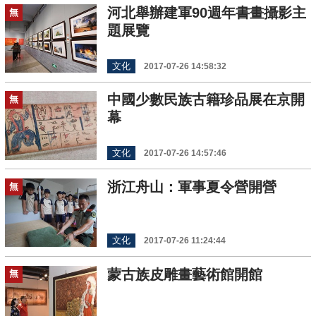
河北舉辦建軍90週年書畫攝影主
無
題展覽
文化
2017-07-26 14:58:32
中國少數民族古籍珍品展在京開
無
幕
文化
2017-07-26 14:57:46
浙江舟山：軍事夏令營開營
無
文化
2017-07-26 11:24:44
蒙古族皮雕畫藝術館開館
無