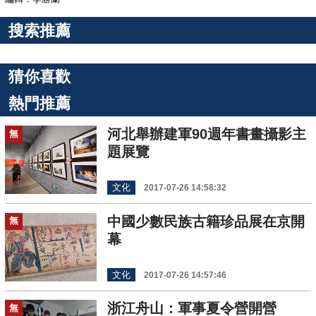
搜索推薦
猜你喜歡
熱門推薦
河北舉辦建軍90週年書畫攝影主
無
題展覽
文化
2017-07-26 14:58:32
中國少數民族古籍珍品展在京開
無
幕
文化
2017-07-26 14:57:46
浙江舟山：軍事夏令營開營
無