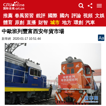
推薦
春風習習
銳評
國際
國內
評論
視頻
文娛
體育
原創
直播
財智
城市
地方
環創
汽車
中歐班列豐富西安年貨市場
新華網
2020-01-17 10:51:44