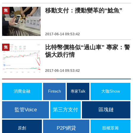
移動支付：攪動變革的“鯰魚”
無
2017-06-14 09:53:42
比特幣價格似“過山車” 專家：警
無
惕大跌行情
2017-06-14 09:53:42
消費金融
大咖Show
Fintech
專家Talk
監管Voice
第三方支付
區塊鏈
P2P網貸
原創
股權眾籌