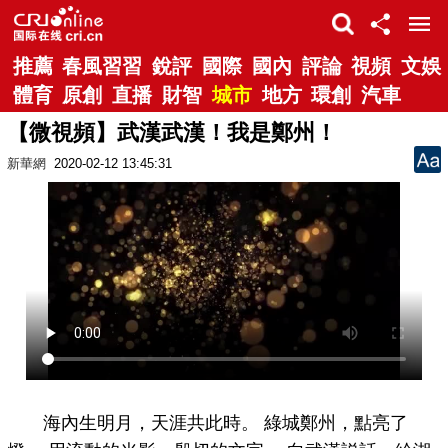
推薦
春風習習
銳評
國際
國內
評論
視頻
文娛
體育
原創
直播
財智
城市
地方
環創
汽車
【微視頻】武漢武漢！我是鄭州！
新華網
2020-02-12 13:45:31
海內生明月，天涯共此時。 綠城鄭州，點亮了