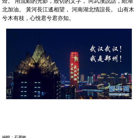
燈。 用流動的光影，殷切的文字， 向武漢説話，給湖
北加油。 黃河長江遙相望， 河南湖北情誼長。 山有木
兮木有枝，心悅君兮君亦知。
編輯：石麗敏