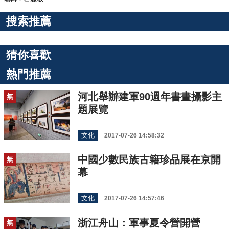
搜索推薦
猜你喜歡
熱門推薦
河北舉辦建軍90週年書畫攝影主
無
題展覽
文化
2017-07-26 14:58:32
中國少數民族古籍珍品展在京開
無
幕
文化
2017-07-26 14:57:46
浙江舟山：軍事夏令營開營
無