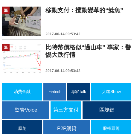
移動支付：攪動變革的“鯰魚”
無
2017-06-14 09:53:42
比特幣價格似“過山車” 專家：警
無
惕大跌行情
2017-06-14 09:53:42
消費金融
大咖Show
Fintech
專家Talk
監管Voice
第三方支付
區塊鏈
P2P網貸
原創
股權眾籌